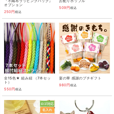
『不織布ラッピングバッグ』
お配りポップル
オプション
509
税込
250
税込
全15色★ 組み紐 （7本セッ
宴の華 感謝のプチギフト
ト）
980
税込
550
税込