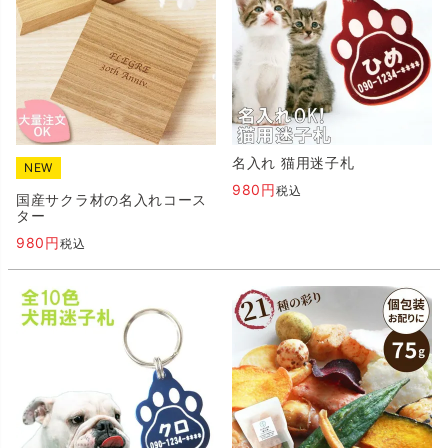
名入れ 猫用迷子札
NEW
980
税込
国産サクラ材の名入れコース
ター
980
税込