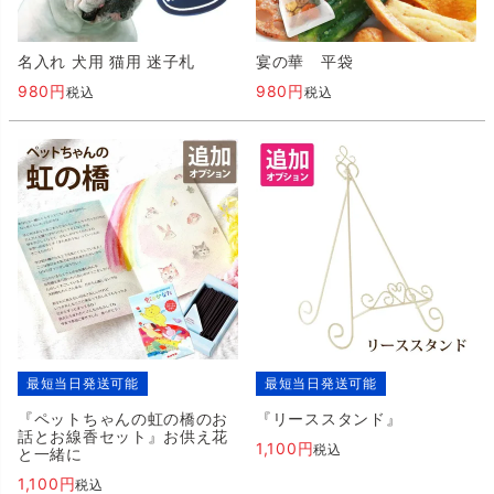
名入れ 犬用 猫用 迷子札
宴の華 平袋
980
980
税込
税込
最短当日発送可能
最短当日発送可能
『ペットちゃんの虹の橋のお
『リーススタンド』
話とお線香セット』お供え花
1,100
税込
と一緒に
1,100
税込