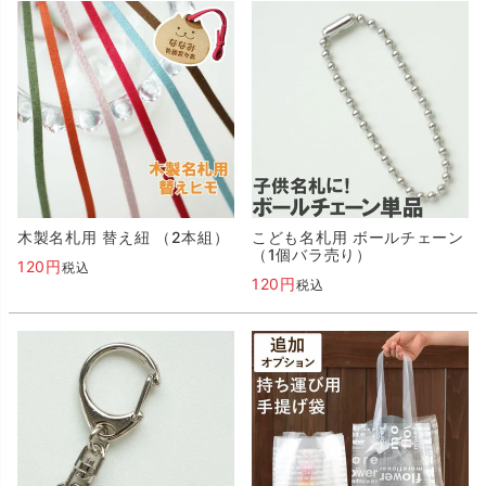
木製名札用 替え紐 （2本組）
こども名札用 ボールチェーン
（1個バラ売り）
120
税込
120
税込