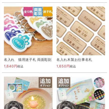
名入れ 猫用迷子札 両面彫刻
名入れ木製お仕事名札
1,640
1,650
税込
税込