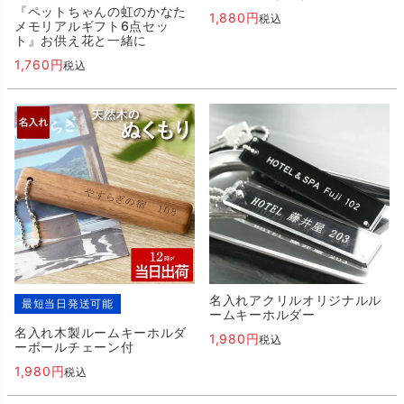
『ペットちゃんの虹のかなた
1,880
税込
メモリアルギフト6点セッ
ト』お供え花と一緒に
1,760
税込
名入れアクリルオリジナルル
最短当日発送可能
ームキーホルダー
名入れ木製ルームキーホルダ
1,980
税込
ーボールチェーン付
1,980
税込