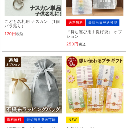
こども名札用 ナスカン （1個
送料無料
最短当日発送可能
バラ売り）
『持ち運び用手提げ袋』 オプ
120
税込
ション
250
税込
送料無料
最短当日発送可能
NEW