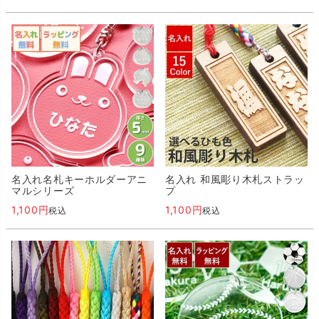
名入れ名札キーホルダーアニ
名入れ 和風彫り木札ストラッ
マルシリーズ
プ
1,100
1,100
税込
税込