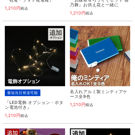
乃舞』お供え花と一緒に
1,210
税込
1,210
税込
名入れアルミ製ミンティアケ
最短当日発送可能
ース全9色
『LED電飾 オプション・ボタ
1,210
税込
ン電池付き』
1,210
税込