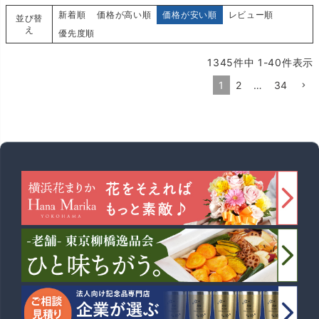
新着順
価格が高い順
価格が安い順
レビュー順
並び替
え
優先度順
1345
件中
1
-
40
件表示
1
2
…
34