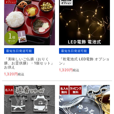
最短当日発送可能
最短当日発送可能
『美味しいご仏膳（おりく
『乾電池式 LED電飾 オプショ
膳、お霊供膳）・1個セット』
ン』
お供え
1,320
税込
1,320
税込