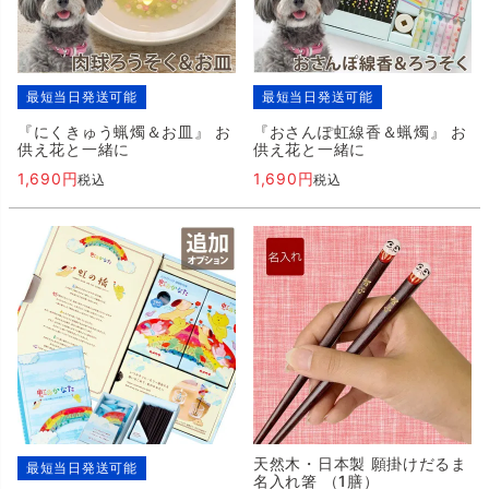
最短当日発送可能
最短当日発送可能
『にくきゅう蝋燭＆お皿』 お
『おさんぽ虹線香＆蝋燭』 お
供え花と一緒に
供え花と一緒に
1,690
1,690
税込
税込
天然木・日本製 願掛けだるま
最短当日発送可能
名入れ箸 （1膳）