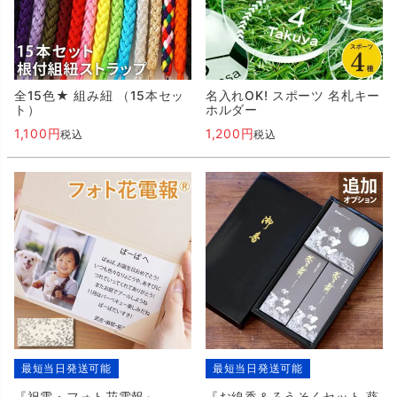
全15色★ 組み紐 （15本セッ
名入れOK! スポーツ 名札キー
ト）
ホルダー
1,100
1,200
税込
税込
最短当日発送可能
最短当日発送可能
『祝電・フォト花電報』
『お線香＆ろうそくセット 葵