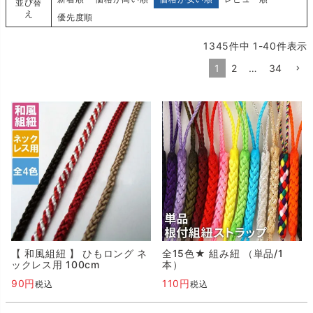
並び替
え
優先度順
1345
件中
1
-
40
件表示
1
2
…
34
【 和風組紐 】 ひもロング ネ
全15色★ 組み紐 （単品/1
ックレス用 100cm
本）
90
110
税込
税込