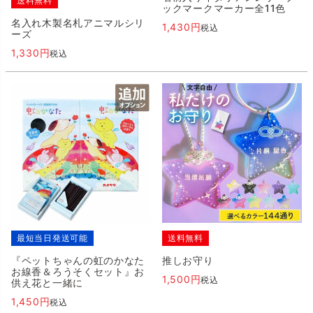
送料無料
ックマークマーカー全11色
名入れ木製名札アニマルシリ
1,430
税込
ーズ
1,330
税込
最短当日発送可能
送料無料
『ペットちゃんの虹のかなた
推しお守り
お線香＆ろうそくセット』お
1,500
税込
供え花と一緒に
1,450
税込