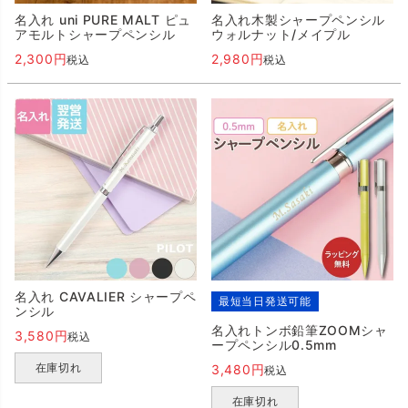
名入れ uni PURE MALT ピュ
名入れ木製シャープペンシル
アモルトシャープペンシル
ウォルナット/メイプル
2,300
2,980
税込
税込
名入れ CAVALIER シャープペ
最短当日発送可能
ンシル
名入れトンボ鉛筆ZOOMシャ
3,580
税込
ープペンシル0.5mm
在庫切れ
3,480
税込
在庫切れ