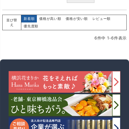
新着順
価格が高い順
価格が安い順
レビュー順
並び替
え
優先度順
6
件中
1
-
6
件表示