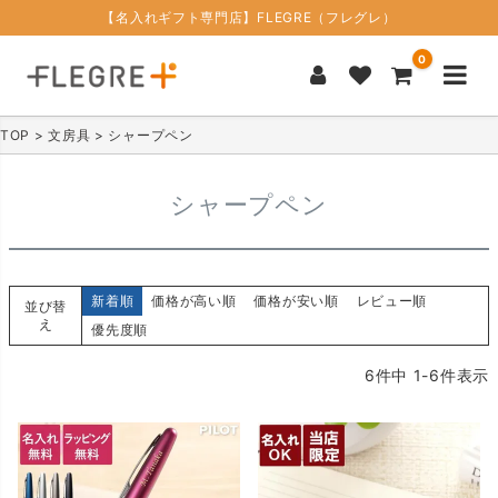
【名入れギフト専門店】FLEGRE（フレグレ）
0
TOP
文房具
シャープペン
シャープペン
新着順
価格が高い順
価格が安い順
レビュー順
並び替
え
優先度順
6
件中
1
-
6
件表示