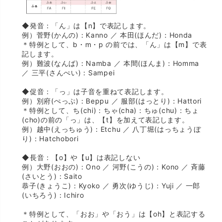
◆発音：「ん」は【n】で表記します。
例）菅野(かんの)：Kanno ／ 本田(ほんだ)：Honda
＊特例として、b・m・p の前では、「ん」は【m】で表
記します。
例）難波(なんば)：Namba ／ 本間(ほんま)：Homma
／ 三平(さんぺい)：Sampei
◆促音：「っ」は子音を重ねて表記します。
例）別府(ぺっぷ)：Beppu ／ 服部(はっとり)：Hattori
＊特例として、ち(chi)：ちゃ(cha)：ちゅ(chu)：ちょ
(cho)の前の「っ」は、【t】を加えて表記します。
例）越中(えっちゅう)：Etchu ／ 八丁堀(はっちょうぼ
り)：Hatchobori
◆長音：【o】や【u】は表記しない
例）大野(おおの)：Ono ／ 河野(こうの)：Kono ／ 斉藤
(さいとう)：Saito
恭子(きょうこ)：Kyoko ／ 勇次(ゆうじ)：Yuji ／ 一郎
(いちろう)：Ichiro
＊特例として、「おお」や「おう」は【oh】と表記する