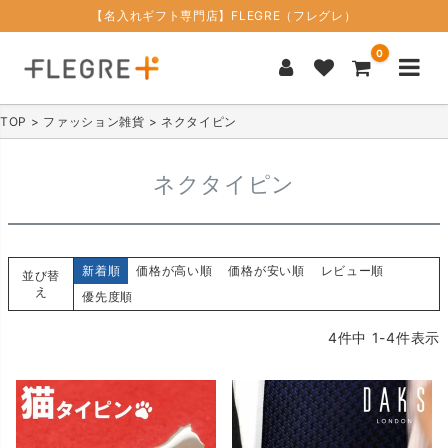
【名入れギフト専門店】FLEGRE（フレグレ）
0
TOP
ファッション雑貨
ネクタイピン
ネクタイピン
新着順
価格が高い順
価格が安い順
レビュー順
並び替
え
優先度順
4
件中
1
-
4
件表示