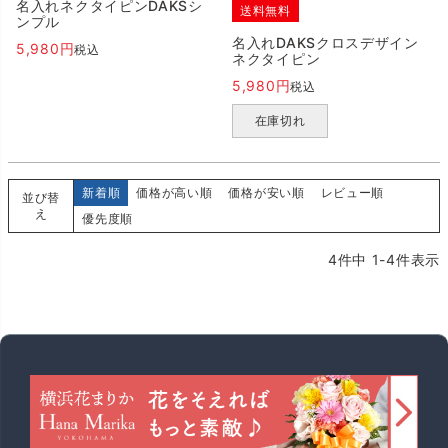
名入れネクタイピンDAKSシ
送料無料
ンプル
名入れDAKSクロスデザイン
5,980
税込
ネクタイピン
5,980
税込
在庫切れ
新着順
価格が高い順
価格が安い順
レビュー順
並び替
え
優先度順
4
件中
1
-
4
件表示