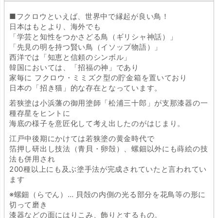
■フクロウといえば、世界中で縁起が良い鳥！
日本はもとより、海外でも
「学芸と知性をつかさどる鳥（ギリシャ神話）」
「先見の明を持つ賢い鳥（イソップ物語）」
西洋では「知恵と信頼のシンボル」
韓国においては、「招福の神」であり
家毎に フクロウ・ミミズク型の貯金箱を置いており
日本の「招き猫」的な存在となっています。
若狭塗は小浜藩の御用塗師「松浦三十郎」が支那漆器の一
種存星をヒントに
海底の様子を意匠化して考え出したのがはじまり。
江戸中後期にかけては若狭塗の黄金時代で
箔押し研出し技法（青貝・卵殻）、螺鈿以外にも蒔絵の技
法も併用され
200種以上にも及ぶ塗手法が完成されていたと言われてい
ます
※螺鈿（らでん）… 貝殻の内側の光る部分を花鳥等の形に
切って磨き
漆器などの面にはりこみ、飾りとするもの。