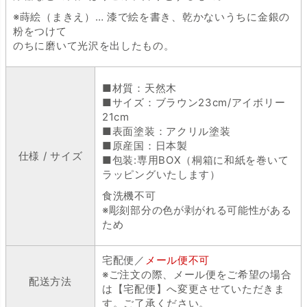
※蒔絵（まきえ）… 漆で絵を書き、乾かないうちに金銀の
粉をつけて
のちに磨いて光沢を出したもの。
■材質：天然木
■サイズ：ブラウン23cm/アイボリー
21cm
■表面塗装：アクリル塗装
■原産国：日本製
仕様 / サイズ
■包装:専用BOX（桐箱に和紙を巻いて
ラッピングいたします）
食洗機不可
※彫刻部分の色が剥がれる可能性がある
ため
宅配便／
メール便不可
※ご注文の際、メール便をご希望の場合
配送方法
は【宅配便】へ変更させていただきま
す。ご了承ください。