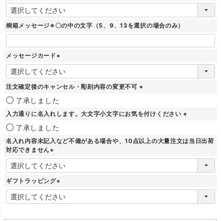
(
必
須
桐箱メッセージ※〇の中の文字（5、9、13を選択の場合のみ）
)
メッセージカード
(
必
須
注文確定後のキャンセル・彫刻内容の変更不可
)
(
了承しました
必
入力通りに名入れします。大文字小文字にお気を付けください
須
)
(
了承しました
必
名入れ内容未記入など不備がある場合や、10点以上の大量注文は当日出荷
須
対応できません
)
(
必
須
ギフトラッピング
)
(
必
須
)