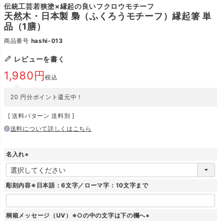
伝統工芸若狭塗×縁起の良いフクロウモチーフ
天然木・日本製 梟（ふくろうモチーフ）縁起箸 単
品（1膳）
商品番号
hashi-013
レビューを書く
1,980
税込
20
円分ポイント還元中！
送料パターン
送料別
送料について詳しくはこちら
名入れ
(
必
須
彫刻内容※日本語：6文字／ローマ字：10文字まで
)
桐箱メッセージ（UV）※○の中の文字は下の欄へ