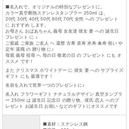
■名入れで、オリジナルの特別なプレゼントに。
カラー真空断熱ステンレスタンブラー 250ml は、
20代 30代 40代 50代 60代 70代 女性 への プレゼント
に おすすめ します。
お母さん おばあちゃん 義母 女友達 彼女 妻 への 誕生日
プレゼント に ♪
ご親戚 ご家族 ご友人 へ 還暦 古希 喜寿 米寿 傘寿 祝い や
定年 退職 の 贈り物 に♪
母親 義母 祖母 へ 母の日 敬老の日 の プレゼント にも オ
ススメ です！
また クリスマス ホワイトデー に 彼女 妻 への サプライズ
ギフト にも 最適です！
名前を入れて世界一つのプレゼントに♪
名入れ フラワーギフト ナチュラルデザイン 真空タンブラ
ー 250ml は 誕生日 記念日 の贈り物、彼氏 恋人 へのプ
レゼント お誕生日 お祝い などのギフトにオススメです
■素材：ステンレス鋼