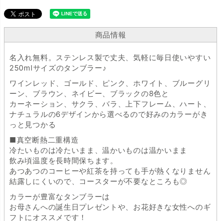
商品情報
名入れ無料。ステンレス製で丈夫、気軽に毎日使いやすい
250mlサイズのタンブラー♪
ワインレッド、ゴールド、ピンク、ホワイト、ブルーグリ
ーン、ブラウン、ネイビー、ブラックの8色と
カーネーション、サクラ、バラ、上下フレーム、ハート、
ナチュラルの6デザインから選べるので好みのカラーがき
っと見つかる
■真空断熱二重構造
冷たいものは冷たいまま、温かいものは温かいまま
飲み頃温度を長時間保ちます。
あつあつのコーヒーや紅茶を持っても手が熱くなりません
結露しにくいので、コースターが不要なところも◎
カラーが豊富なタンブラーは
お母さんへの誕生日プレゼントや、お花好きな女性へのギ
フトにオススメです！