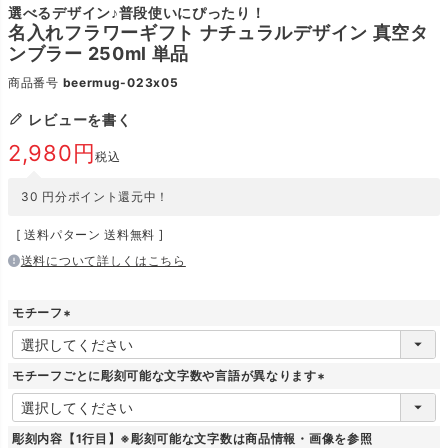
選べるデザイン♪普段使いにぴったり！
名入れフラワーギフト ナチュラルデザイン 真空タ
ンブラー 250ml 単品
商品番号
beermug-023x05
レビューを書く
2,980
税込
30
円分ポイント還元中！
送料パターン
送料無料
送料について詳しくはこちら
モチーフ
(
必
須
モチーフごとに彫刻可能な文字数や言語が異なります
)
(
必
須
彫刻内容【1行目】※彫刻可能な文字数は商品情報・画像を参照