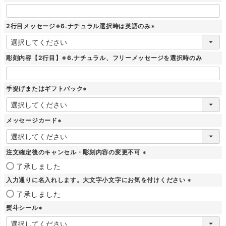
)
2行目メッセージ※6.ナチュラル選択時は英語のみ
(
必
須
彫刻内容【2行目】※6.ナチュラル、フリーメッセージを選択時のみ
)
手提げまたはギフトバック
(
必
須
メッセージカード
)
(
必
須
注文確定後のキャンセル・彫刻内容の変更不可
)
(
了承しました
必
入力通りに名入れします。大文字小文字にお気を付けください
須
)
(
了承しました
必
熨斗シール
須
)
(