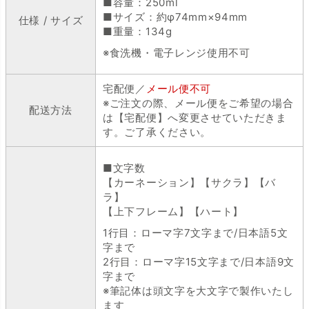
■容量：250ml
■サイズ：約φ74mm×94mm
仕様 / サイズ
■重量：134g
※食洗機・電子レンジ使用不可
宅配便／
メール便不可
※ご注文の際、メール便をご希望の場合
配送方法
は【宅配便】へ変更させていただきま
す。ご了承ください。
■文字数
【カーネーション】【サクラ】【バ
ラ】
【上下フレーム】【ハート】
1行目：ローマ字7文字まで/日本語5文
字まで
2行目：ローマ字15文字まで/日本語9文
字まで
※筆記体は頭文字を大文字で製作いたし
ます