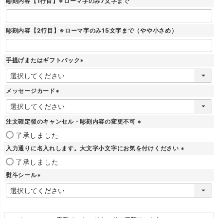
彫刻内容【1行目】※ローマ字のみ7文字まで
)
彫刻内容【2行目】※ローマ字のみ15文字まで（やや小さめ）
手提げまたはギフトバック
(
必
須
メッセージカード
)
(
必
須
注文確定後のキャンセル・彫刻内容の変更不可
)
(
了承しました
必
入力通りに名入れします。大文字小文字にお気を付けください
須
)
(
了承しました
必
熨斗シール
須
)
(
必
須
)