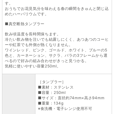
す。
おうちでお花見気分を味わえる春の瞬間をきゅんと閉じ込
めたハーバリウムです。
■真空断熱タンブラー
飲み頃温度を長時間保ちます。
冷たい飲み物を注いでも結露しにくく、あつあつのコーヒ
ーや紅茶でも外側が熱くなりません。
ワインレッド、ピンク、ゴールド、ホワイト、ブルーの5
色と、カーネーション、サクラ、バラの3フレームから選
べるので好みの組み合わせがきっと見つかる。
気軽に使いやすい容量250ml。
［タンブラー］
■素材：ステンレス
■容量：250ml
■サイズ：直径約74mm×高さ94mm
■重量：134g
※食洗機・電子レンジ使用不可