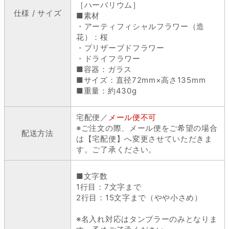
［ハーバリウム］
仕様 / サイズ
■素材
・アーティフィシャルフラワー（造
花）：桜
・プリザーブドフラワー
・ドライフラワー
■容器：ガラス
■サイズ：直径72mm×高さ135mm
■重量：約430g
宅配便／
メール便不可
※ご注文の際、メール便をご希望の場合
配送方法
は【宅配便】へ変更させていただきま
す。ご了承ください。
■文字数
1行目：7文字まで
2行目：15文字まで（やや小さめ）
※名入れ対応はタンブラーのみとなりま