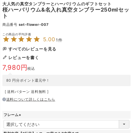
大人気の真空タンブラーとハーバリウムのギフトセット
桜ハーバリウム&名入れ真空タンブラー250mlセッ
ト
商品番号
set-flower-007
5.00
1
すべてのレビューを見る
レビューを書く
7,980
税込
80
円分ポイント還元中！
送料パターン
送料無料
送料について詳しくはこちら
フレーム
(
必
須