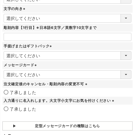
必
須
文字の向き
)
(
必
須
彫刻内容【1行目】※日本語6文字／英数字10文字まで
)
手提げまたはギフトバック
(
必
須
メッセージカード
)
(
必
須
注文確定後のキャンセル・彫刻内容の変更不可
)
(
了承しました
必
入力通りに名入れします。大文字小文字にお気を付けください
須
)
(
了承しました
必
須
)
定型メッセージカードの種類はこちら