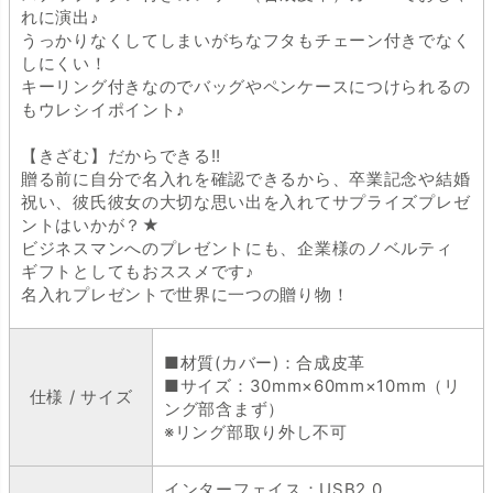
れに演出♪
うっかりなくしてしまいがちなフタもチェーン付きでなく
しにくい！
キーリング付きなのでバッグやペンケースにつけられるの
もウレシイポイント♪
【きざむ】だからできる!!
贈る前に自分で名入れを確認できるから、卒業記念や結婚
祝い、彼氏彼女の大切な思い出を入れてサプライズプレゼ
ントはいかが？★
ビジネスマンへのプレゼントにも、企業様のノベルティ
ギフトとしてもおススメです♪
名入れプレゼントで世界に一つの贈り物！
■材質(カバー)：合成皮革
■サイズ：30mm×60mm×10mm（リ
仕様 / サイズ
ング部含まず）
※リング部取り外し不可
インターフェイス：USB2.0