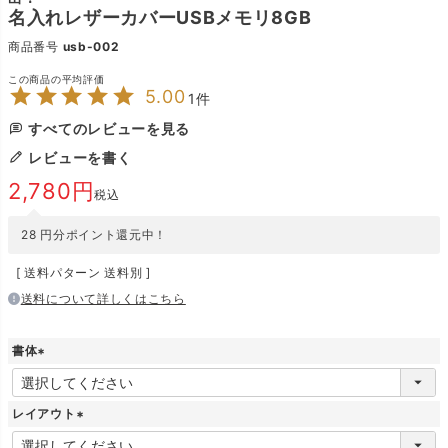
名入れレザーカバーUSBメモリ8GB
商品番号
usb-002
5.00
1
すべてのレビューを見る
レビューを書く
2,780
税込
28
円分ポイント還元中！
送料パターン
送料別
送料について詳しくはこちら
書体
(
必
須
レイアウト
)
(