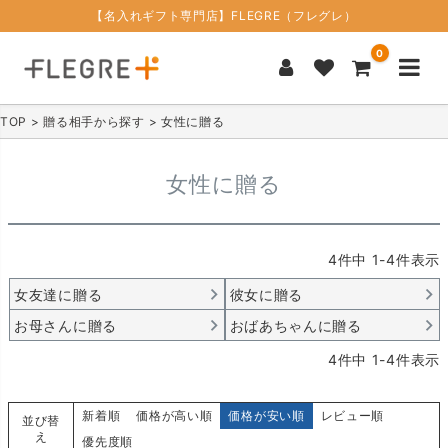
【名入れギフト専門店】FLEGRE（フレグレ）
0
TOP
贈る相手から探す
女性に贈る
女性に贈る
4
件中
1
-
4
件表示
女友達に贈る
彼女に贈る
お母さんに贈る
おばあちゃんに贈る
4
件中
1
-
4
件表示
新着順
価格が高い順
価格が安い順
レビュー順
並び替
え
優先度順