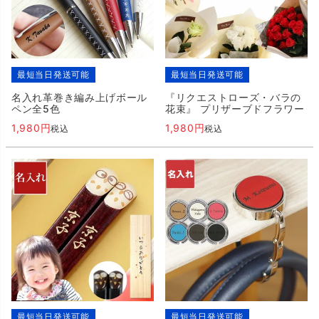
最短当日発送可能
最短当日発送可能
名入れ革巻き編み上げボール
『リクエストローズ・バラの
ペン全5色
花束』 プリザーブドフラワー
1,980
1,980
税込
税込
最短当日発送可能
最短当日発送可能