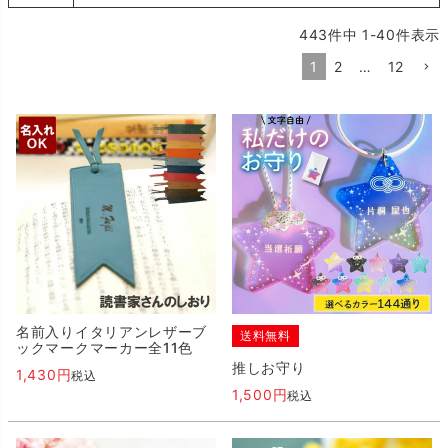
443
件中
1
-
40
件表示
1
2
…
12
名前入りイタリアンレザーブ
送料無料
ックマークマーカー全11色
推しお守り
1,430
税込
1,500
税込