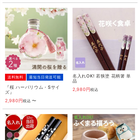
名入れOK! 若狭塗 花柄箸 単
送料無料
最短当日発送可能
品
『桜 ハーバリウム・Sサイ
2,980
税込
ズ』
2,980
〜
税込