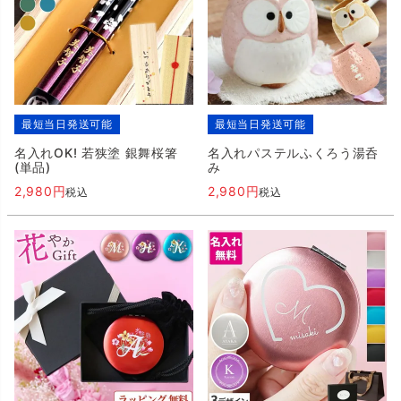
最短当日発送可能
最短当日発送可能
名入れOK! 若狭塗 銀舞桜箸
名入れパステルふくろう湯呑
(単品)
み
2,980
2,980
税込
税込