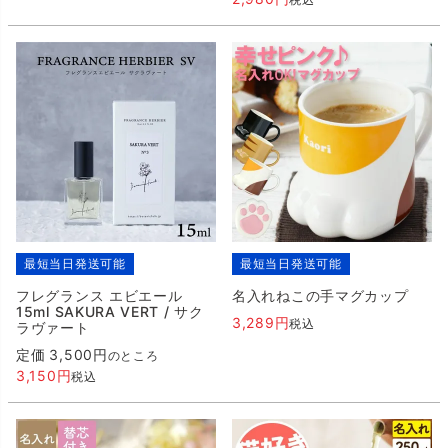
最短当日発送可能
最短当日発送可能
フレグランス エビエール
名入れねこの手マグカップ
15ml SAKURA VERT / サク
3,289
税込
ラヴァート
定価
3,500
のところ
3,150
税込