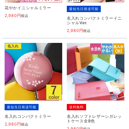
花やかイニシャルミラー
最短当日発送可能
2,980
税込
名入れコンパクトミラーイニ
シャルVer.
2,980
税込
最短当日発送可能
送料無料
名入れコンパクトミラー
名入れソフトレザーシガレッ
トケース全8色
2,980
税込
2,980
税込