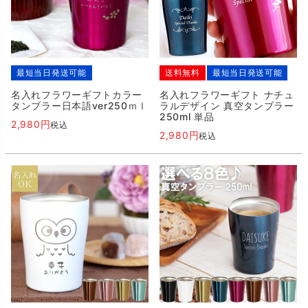
最短当日発送可能
送料無料
最短当日発送可能
名入れフラワーギフトカラー
名入れフラワーギフト ナチュ
タンブラー日本語ver250ｍｌ
ラルデザイン 真空タンブラー
250ml 単品
2,980
税込
2,980
税込