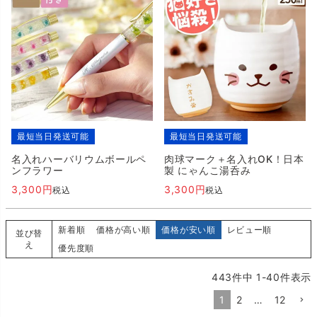
最短当日発送可能
最短当日発送可能
名入れハーバリウムボールペ
肉球マーク＋名入れOK！日本
ンフラワー
製 にゃんこ湯呑み
3,300
3,300
税込
税込
新着順
価格が高い順
価格が安い順
レビュー順
並び替
え
優先度順
443
件中
1
-
40
件表示
1
2
…
12