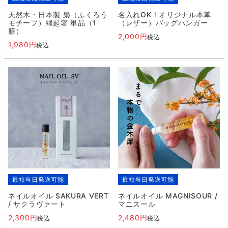
天然木・日本製 梟（ふくろう
名入れOK！オリジナル本革
モチーフ）縁起箸 単品（1
（レザー）バッグハンガー
膳）
2,000
税込
1,980
税込
最短当日発送可能
最短当日発送可能
ネイルオイル SAKURA VERT
ネイルオイル MAGNISOUR /
/ サクラヴァート
マニスール
2,300
2,480
税込
税込