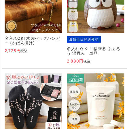
名入れOK! 木製バッグハンガ
最短当日発送可能
ー (かばん掛け)
名入れＯＫ！ 福来る ふくろ
2,728
税込
う 湯呑み 単品
2,880
税込