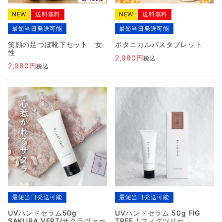
NEW
送料無料
NEW
送料無料
最短当日発送可能
最短当日発送可能
笑顔の足つぼ靴下セット 女
ボタニカルバスタブレット
性
2,980
税込
2,980
税込
最短当日発送可能
最短当日発送可能
UVハンドセラム50g
UVハンドセラム 50g FIG
SAKURA VERT/サクラヴァー
TREE / フィグツリー