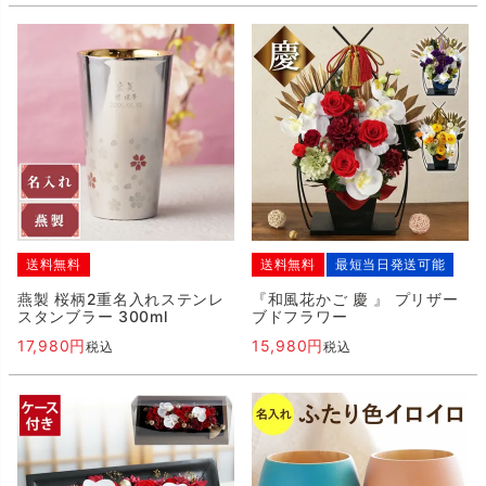
送料無料
送料無料
最短当日発送可能
燕製 桜柄2重名入れステンレ
『和風花かご 慶 』 プリザー
スタンブラー 300ml
ブドフラワー
17,980
15,980
税込
税込