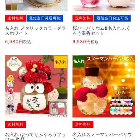
送料無料
最短当日発送可能
送料無料
最短当日発送可能
名入れ メタリックカラーグラ
桜ハーバリウム&名入れふく
スホワイト
ろう湯呑セット
6,980
6,980
税込
税込
送料無料
送料無料
名入れ ぽってりふくろうフラ
名入れスノーマンハーバリウ
ワー 単品
ム