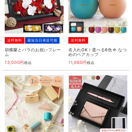
送料無料
最短当日発送可能
送料無料
胡蝶蘭とバラのお祝いフレー
名入れOK！選べる6色☆ なつ
ム
めのペアカップ
13,000
11,980
税込
税込