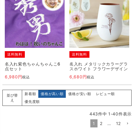
送料無料
送料無料
名入れ紫色ちゃんちゃんこ6
名入れ メタリックカラーグラ
点セット
スホワイト フラワーデザイン
6,980
6,680
税込
税込
新着順
価格が高い順
価格が安い順
レビュー順
並び替
え
優先度順
443
件中
1
-
40
件表示
1
2
…
12