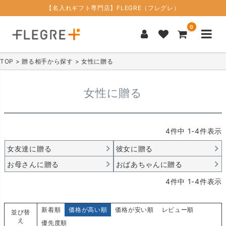
【名入れギフト専門店】FLEGRE（フレグレ）
0
TOP
贈る相手から探す
女性に贈る
女性に贈る
4
件中
1
-
4
件表示
女友達に贈る
彼女に贈る
お母さんに贈る
おばあちゃんに贈る
4
件中
1
-
4
件表示
新着順
価格が高い順
価格が安い順
レビュー順
並び替
え
優先度順