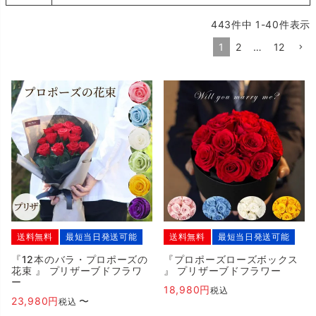
443
件中
1
-
40
件表示
1
2
…
12
送料無料
最短当日発送可能
送料無料
最短当日発送可能
『12本のバラ・プロポーズの
『プロポーズローズボックス
花束 』 プリザーブドフラワ
』 プリザーブドフラワー
ー
18,980
税込
23,980
〜
税込