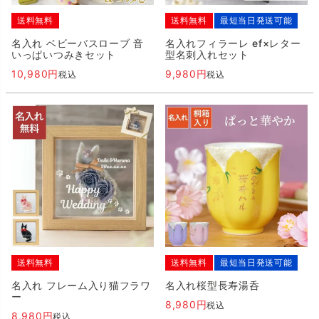
送料無料
送料無料
最短当日発送可能
名入れ ベビーバスローブ 音
名入れフィラーレ ef×レター
いっぱいつみきセット
型名刺入れセット
10,980
9,980
税込
税込
送料無料
送料無料
最短当日発送可能
名入れ フレーム入り猫フラワ
名入れ桜型長寿湯呑
ー
8,980
税込
8,980
税込