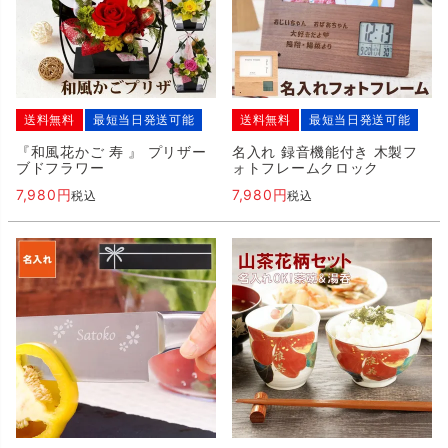
送料無料
最短当日発送可能
送料無料
最短当日発送可能
『和風花かご 寿 』 プリザー
名入れ 録音機能付き 木製フ
ブドフラワー
ォトフレームクロック
7,980
7,980
税込
税込