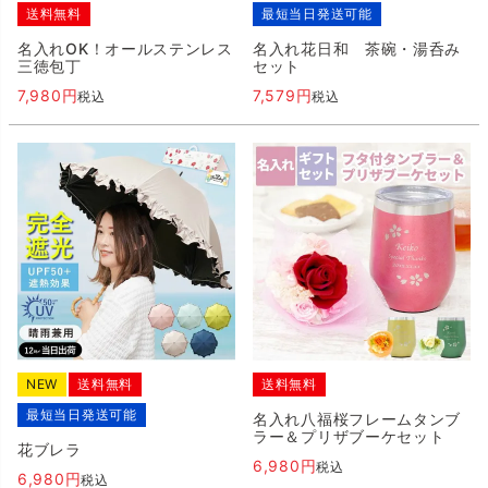
送料無料
最短当日発送可能
名入れOK！オールステンレス
名入れ花日和 茶碗・湯呑み
三徳包丁
セット
7,980
7,579
税込
税込
NEW
送料無料
送料無料
最短当日発送可能
名入れ八福桜フレームタンブ
ラー＆プリザブーケセット
花ブレラ
6,980
税込
6,980
税込