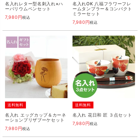
名入れレター型名刺入れ×ハ
名入れOK 八福フラワーフレ
ーバリウムペンセット
ームタンブラー＆コンパクト
ミラーセット
7,980
税込
7,980
税込
送料無料
送料無料
名入れ エッグカップ＆カーネ
名入れ 花日和 匠 ３点セット
ーションプリザブーケセット
7,980
税込
7,980
税込