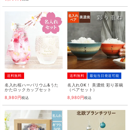
送料無料
送料無料
最短当日発送可能
名入れ桜ハーバリウム&うた
名入れOK！ 美濃焼 彩り茶碗
かたロックカップセット
（ペアセット）
8,980
8,980
税込
税込