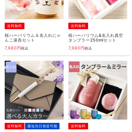
送料無料
送料無料
桜ハーバリウム＆名入れにゃ
桜ハーバリウム&名入れ真空
んこ湯呑セット
タンブラー250mlセット
7,980
7,980
税込
税込
送料無料
最短当日発送可能
送料無料