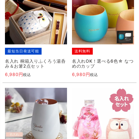
最短当日発送可能
送料無料
名入れ 桐箱入りふくろう湯呑
名入れOK！選べる6色☆ なつ
み＆お箸2点セット
めのカップ
6,980
6,980
税込
税込