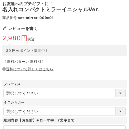
お友達へのプチギフトに！
名入れコンパクトミラーイニシャルVer.
商品番号
set-mirror-009x01
レビューを書く
2,980
税込
30
円分ポイント還元中！
送料パターン
送料別
送料について詳しくはこちら
フレーム
(
必
須
イニシャル
)
(
必
須
彫刻内容【お名前】※ローマ字：7文字まで
)