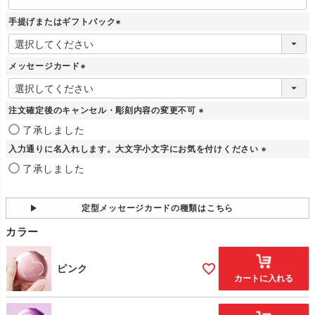
手提げまたはギフトバック
(
必
須
メッセージカード
)
(
必
須
注文確定後のキャンセル・彫刻内容の変更不可
)
(
了承しました
必
入力通りに名入れします。大文字小文字にお気を付けください
須
)
(
了承しました
必
須
)
定型メッセージカードの種類はこちら
カラー
ピンク
カートに入れる