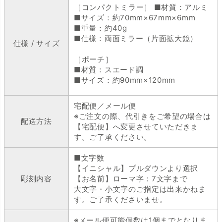
［コンパクトミラー］ ■材質：アルミ
■サイズ：約70mm×67mm×6mm
■重量：約40g
■仕様：両面ミラー（片面拡大鏡）
仕様 / サイズ
［ポーチ］
■材質：スエード調
■サイズ：約90mm×120mm
宅配便／メール便
※ご注文の際、代引きをご希望の場合は
配送方法
【宅配便】へ変更させていただきま
す。ご了承ください。
■文字数
【イニシャル】プルダウンより選択
彫刻内容
【お名前】ローマ字：7文字まで
大文字・小文字のご指定は出来かねま
す。ご了承くださいませ。
※メール便可能個数は1個までとなりま