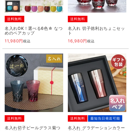
送料無料
送料無料
名入れOK！選べる6色☆ なつ
名入れ 切子徳利おちょこセッ
めのペアカップ
ト
11,980
16,980
税込
税込
送料無料
送料無料
最短当日発送可能
名入れ切子ビールグラス菊つ
名入れ グラデーションカラー