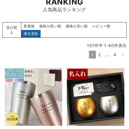
RANKING
人気商品ランキング
新着順
価格が高い順
価格が安い順
レビュー順
並び替
え
優先度順
157
件中
1
-
40
件表示
1
2
…
4