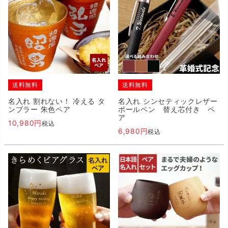
送料無料
送料無料
名入れ 割れない！ 冷える タ
名入れ シンセティックレザー
ンブラー 朱色ペア
ボールペン 替え芯付き ペ
ア
10,980
税込
6,980
税込