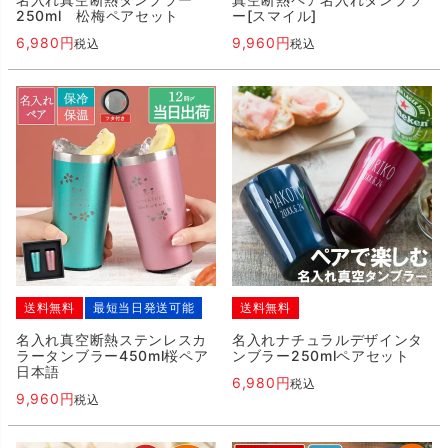
250ml 松梅ペアセット
ー[スマイル]
6,980
9,960
税込
税込
送料無料
最短当日発送可能
送料無料
名入れ真空断熱ステンレスカ
名入れナチュラルデザインタ
ラータンブラー450ml桜ペア
ンブラー250mlペアセット
日本語
6,980
税込
9,960
税込