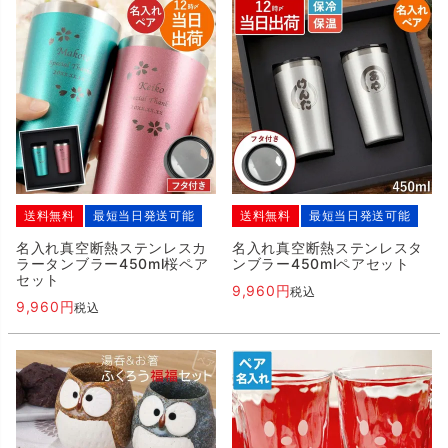
送料無料
最短当日発送可能
送料無料
最短当日発送可能
名入れ真空断熱ステンレスカ
名入れ真空断熱ステンレスタ
ラータンブラー450ml桜ペア
ンブラー450mlペアセット
セット
9,960
税込
9,960
税込