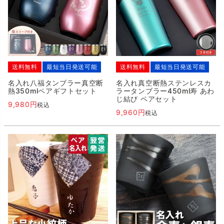
送料無料
最短当日発送可能
送料無料
最短当日発送可能
名入れ八福タンブラー真空断
名入れ真空断熱ステンレスカ
熱350mlペアギフトセット
ラータンブラー450ml寿 あわ
じ結び ペアセット
9,980
税込
9,960
税込