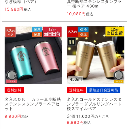
なぎ模様（ペア）
真空断熱ステンレスタンブラ
ー 桜ペア 430ml
15,980
税込
10,980
税込
送料無料
送料無料
最短当日発送可能
名入れＯＫ！ カラー真空断熱
名入れゴールドステンレスタ
ステンレスタンブラーペアセ
ンブラーダブルリングハート
ット
桜スマイルペア
9,960
定価
11,000
税込
のところ
9,980
税込