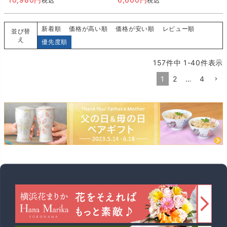
税込
税込
新着順
価格が高い順
価格が安い順
レビュー順
並び替
え
優先度順
157
件中
1
-
40
件表示
1
2
…
4