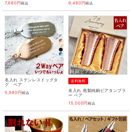
7,680
9,480
税込
税込
名入れ ステンレスドッグタ
送料無料
グ ペア
名入れ 燕製純銅ビアタンブラ
5,980
税込
ー ペア
15,000
税込