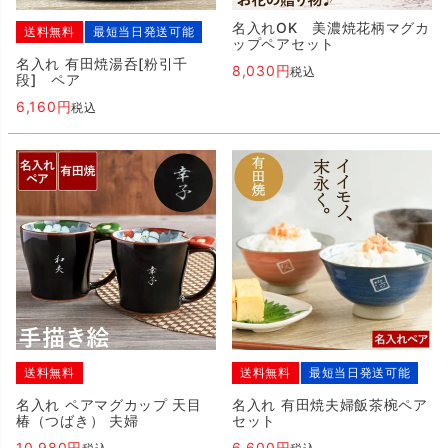
名入れOK 美濃焼花柄マグカ
送料無料
最短当日発送可能
ップペアセット
名入れ 有田焼湯呑[粉引千
8,030
税込
段] ペア
6,160
税込
送料無料
送料無料
最短当日発送可能
名入れ ペアマグカップ 天目
名入れ 有田焼夫婦飯茶椀ペア
椿（つばき） 夫婦
セット
10,980
6,600