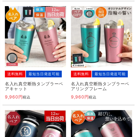
送料無料
最短当日発送可能
送料無料
最短当日発送可能
名入れ真空断熱タンブラーペ
名入れ真空断熱タンブラーペ
アキャット
アリングフレーム
9,960
9,960
税込
税込