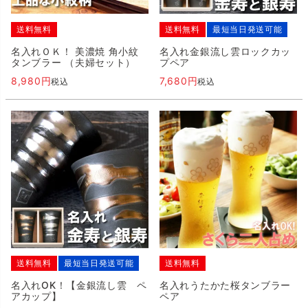
送料無料
送料無料
最短当日発送可能
名入れＯＫ！ 美濃焼 角小紋
名入れ金銀流し雲ロックカッ
タンブラー （夫婦セット）
プペア
8,980
7,680
税込
税込
送料無料
最短当日発送可能
送料無料
名入れOK！【金銀流し雲 ペ
名入れうたかた桜タンブラー
アカップ】
ペア