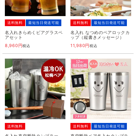
送料無料
最短当日発送可能
送料無料
最短当日発送可能
名入れきらめくビアグラスペ
名入れ なつめのペアロックカ
アセット
ップ（縦書きメッセージ）
8,960
11,980
税込
税込
送料無料
送料無料
最短当日発送可能
名入れ真空断熱タンブラー
真空断熱ペア名入れタンブラ