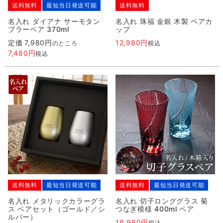
送料無料
最短当日発送可能
送料無料
名入れ ダイアナ サーモタン
名入れ 珠福 金銀 木製 ペアカ
ブラーペア 370ml
ップ
定価
7,980
12,980
のところ
税込
7,480
税込
送料無料
最短当日発送可能
送料無料
最短当日発送可能
名入れ メタリックカラーグラ
名入れ 切子ロンググラス 菊
ス ペアセット（ゴールド／シ
つなぎ模様 400ml ペア
ルバー）
16,980
税込