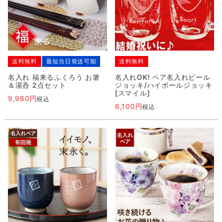
送料無料
最短当日発送可能
送料無料
名入れ 福来るふくろう お箸
名入れOK! ペア名入れビール
＆湯呑 2点セット
ジョッキ/ハイボールジョッキ
[スマイル]
9,980
税込
6,100
税込