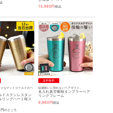
込
15,980
税込
送料無料
たりなマットゴールドのペ
結婚祝いに割れないペアギフト。
名入れ真空断熱タンブラーペア
ルドステンレスタン
リングフレーム
ルリングハート桜ス
9,960
税込
0
のところ