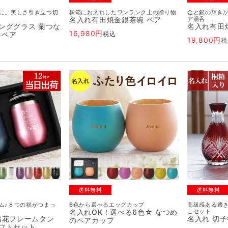
に。美しさ引き立つ切
桐箱にお入れしたワンランク上の贈り物
金と銀の輝き
名入れ有田焼金銀茶碗 ペア
ア湯呑
ンググラス 菊つな
名入れ有田
16,980
l ペア
税込
19,800
税
送料無料
送料無料
ム♪８つの福がつまっ
6色から選べるエッグカップ
高級感ある透
名入れOK！選べる6色☆ なつめ
こセット
福花フレームタン
名入れ 切
のペアカップ
ギフトセット