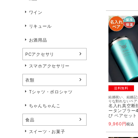
ワイン
リキュール
お酒用品
PCアクセサリ
スマホアクセサリー
衣類
送料無料
Tシャツ・ポロシャツ
結婚祝い、結婚記
りな割れないペア
名入れ真空断
ちゃんちゃんこ
ータンブラー4
び ペアセット
食品
9,960
税込
スイーツ・お菓子