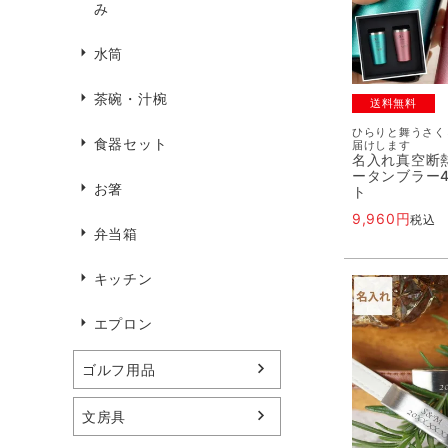
み
水筒
茶碗・汁椀
送料無料
ひらりと舞うさく
食器セット
届けします
名入れ真空断
ータンブラー4
お箸
ト
9,960
税込
弁当箱
キッチン
エプロン
ゴルフ用品
文房具