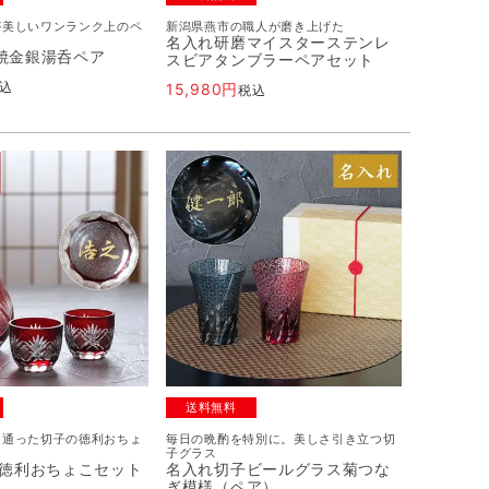
が美しいワンランク上のペ
新潟県燕市の職人が磨き上げた
名入れ研磨マイスターステンレ
焼金銀湯呑ペア
スビアタンブラーペアセット
込
15,980
税込
送料無料
き通った切子の徳利おちょ
毎日の晩酌を特別に。美しさ引き立つ切
子グラス
子徳利おちょこセット
名入れ切子ビールグラス菊つな
ぎ模様（ペア）