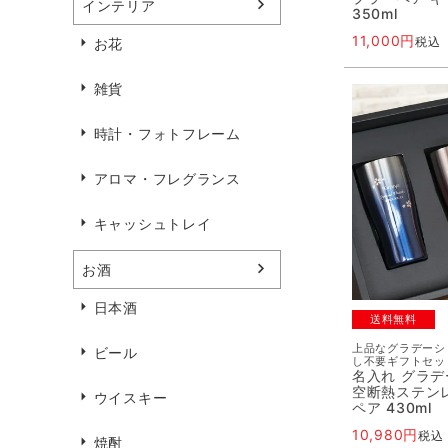
インテリア
350ml
11,000
税込
お花
雑貨
時計・フォトフレーム
アロマ・フレグランス
キャッシュトレイ
お酒
日本酒
送料無料
上品なグラデーシ
ビール
し不要ギフトセッ
名入れ グラ
空断熱ステン
ウイスキー
ペア 430ml
10,980
税込
焼酎