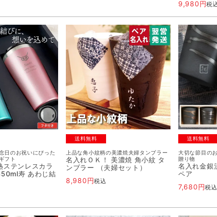
9,980
税
送料無料
送料無料
念日のお祝いにぴった
上品な角小紋柄の美濃焼夫婦タンブラー
大切な節目の
ギフト
名入れＯＫ！ 美濃焼 角小紋 タ
贈り物
熱ステンレスカラ
名入れ金銀
ンブラー （夫婦セット）
50ml寿 あわじ結
ペア
8,980
税込
7,680
税