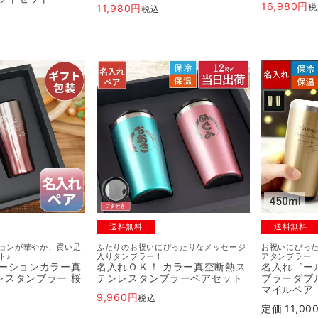
16,980
税
11,980
税込
送料無料
送料無料
ョンが華やか、買い足
ふたりのお祝いにぴったりなメッセージ
お祝いにぴっ
ト♪
入りタンブラー！
アタンブラー
デーションカラー真
名入れＯＫ！ カラー真空断熱ス
名入れゴー
レスタンブラー 桜
テンレスタンブラーペアセット
ブラーダブ
マイルペア
9,960
税込
定価
11,00