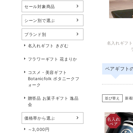
セール対象商品
シーン別で選ぶ
ブランド別
名入れギフト
名入れギフト きざむ
フラワーギフト 花まりか
ペアギフト
コスメ・美容ギフト
Botanicfolk ボタニークフ
ォーク
贈答品 お菓子ギフト 逸品
並び替え
新着
会
価格帯から選ぶ
～3,000円