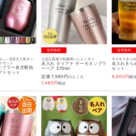
送料無料
送料無料
ら……当店大人気タン
上品な質感で結婚祝いにピッタリ
キラキラきら
トセット
名入れ ダイアナ サーモタンブラ
名入れきら
ンブラー真空断熱
ーペア 370ml
セット
ギフトセット
定価
7,980
8,960
のところ
税
7,480
税込