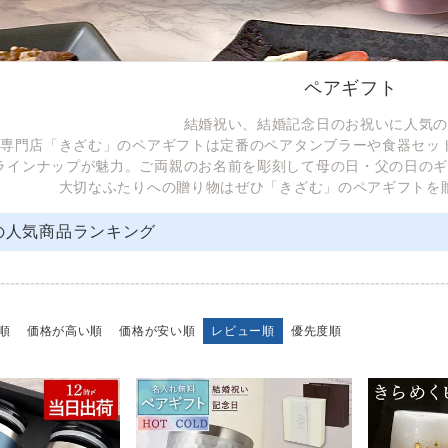
ペアギフト
結婚祝い、結婚記念日のお祝いに人気
専門店「きざむ」のペアギフトは定番のペアタンブラーや食器セッ
ラインナップが魅力。ご両親のお名前を彫刻して母の日・父の日の
大切なふたりへの贈り物はぜひ「きざむ」のペアギフトを
の人気商品ランキング
順
価格が高い順
価格が安い順
レビュー順
優先度順