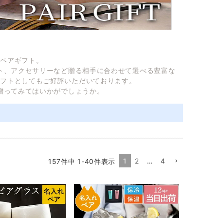
のペアギフト。
ト、アクセサリーなど贈る相手に合わせて選べる豊富な
ギフトとしてもご好評いただいております。
贈ってみてはいかがでしょうか。
1
2
…
4
157
件中
1
-
40
件表示