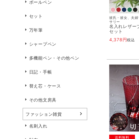
ボールペン
セット
彼氏・彼女、夫婦
サリー
名入れレザー
万年筆
セット
4,378
税込
シャープペン
多機能ペン・その他ペン
日記・手帳
替え芯・ケース
その他文房具
ファッション雑貨
名刺入れ
送料無料