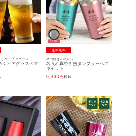
送料無料
めくペアビアグラス
ネコ好きの2人へ
めくビアグラスペア
名入れ真空断熱タンブラーペア
キャット
9,960
込
税込