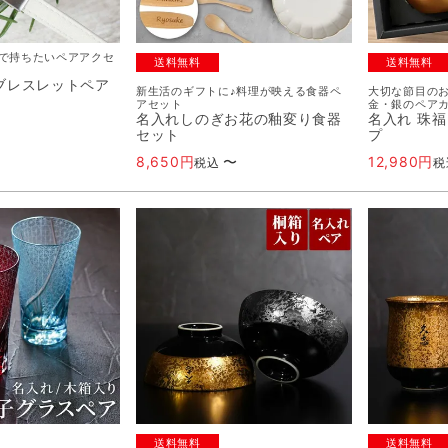
で持ちたいペアアクセ
送料無料
送料無料
ブレスレットペア
新生活のギフトに♪料理が映える食器ペ
大切な節目の
アセット
金・銀のペア
名入れしのぎお花の釉変り食器
名入れ 珠福
セット
プ
8,650
〜
12,980
税込
税
送料無料
送料無料