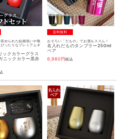
送料無料
に収められた結婚祝いや敬
おそろい「だもの」でお酒もススム！
にぴったりなプレミアムギ
名入れだものタンブラー250ml
ペア
リックカラーグラス
ーガニックカラー黒赤
6,980
税込
込