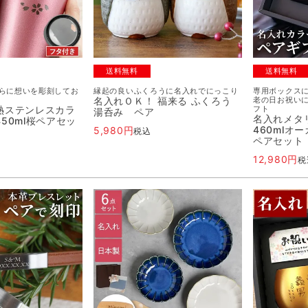
送料無料
送料無料
らに想いを彫刻してお
縁起の良いふくろうに名入れでにっこり
専用ボックス
名入れＯＫ！ 福来る ふくろう
老の日お祝い
熱ステンレスカラ
フト
湯呑み ペア
名入れメタ
50ml桜ペアセッ
460mlオ
5,980
税込
ペアセット
12,980
税