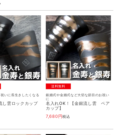
込
送料無料
お祝いに長生きしたくなる
銀婚式や金婚式など大切な節目のお祝い
に
流し雲ロックカップ
名入れOK！【金銀流し雲 ペア
カップ】
7,680
込
税込