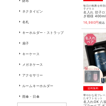
財布
毎日の晩酌を特別
子グラス
ネクタイピン
名入れ 切子ロ
ぎ模様 400m
名札
16,980
税込
キーホルダー・ストラップ
扇子
キーケース
メガネケース
アクセサリー
ルームキーホルダー
送料無料
華やかな花フレー
雨傘・日傘
たギフトセット
名入れOK 八
ブラーペア 