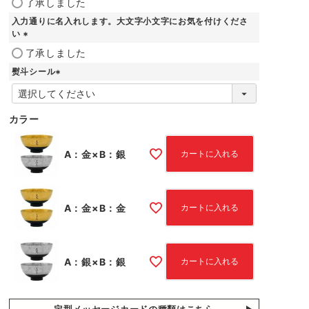
了承しました
必
入力通りに名入れします。大文字小文字にお気を付けくださ
須
い
)
(
了承しました
必
熨斗シール
須
)
(
必
須
カラー
)
A：金×B：銀
カートに入れる
A：金×B：金
カートに入れる
A：銀×B：銀
カートに入れる
定型メッセージカードの種類はこちら