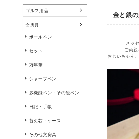
ゴルフ用品
金と銀の
文房具
ボールペン
メッ
ご両親
セット
おじいちゃん
万年筆
シャープペン
多機能ペン・その他ペン
日記・手帳
替え芯・ケース
その他文房具