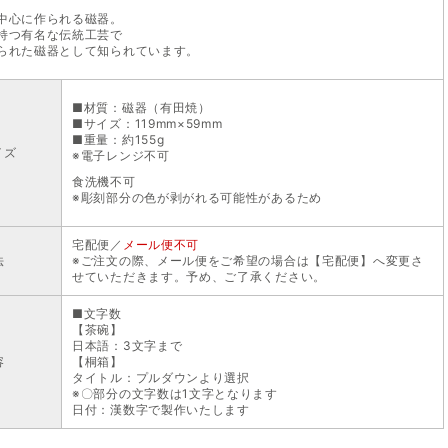
中心に作られる磁器。
持つ有名な伝統工芸で
られた磁器として知られています。
■材質：磁器（有田焼）
■サイズ：119mm×59mm
■重量：約155g
イズ
※電子レンジ不可
食洗機不可
※彫刻部分の色が剥がれる可能性があるため
宅配便／
メール便不可
法
※ご注文の際、メール便をご希望の場合は【宅配便】へ変更さ
せていただきます。予め、ご了承ください。
■文字数
【茶碗】
日本語：3文字まで
容
【桐箱】
タイトル：プルダウンより選択
※〇部分の文字数は1文字となります
日付：漢数字で製作いたします