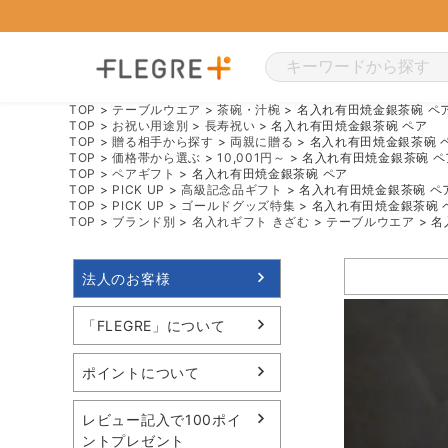
TOP
テーブルウエア
茶碗・汁椀
名入れ有田焼金銀茶碗 ペ
TOP
お祝い用途別
長寿祝い
名入れ有田焼金銀茶碗 ペア
TOP
贈る相手から探す
両親に贈る
名入れ有田焼金銀茶碗 
TOP
価格帯から選ぶ
10,001円～
名入れ有田焼金銀茶碗 ペ
TOP
ペアギフト
名入れ有田焼金銀茶碗 ペア
TOP
PICK UP
高級記念品ギフト
名入れ有田焼金銀茶碗 ペ
TOP
PICK UP
ゴールドグッズ特集
名入れ有田焼金銀茶碗 
TOP
ブランド別
名入れギフト きざむ
テーブルウエア
名
法人のお客様
「FLEGRE」について
ポイントについて
レビュー記入で100ポイ
ントプレゼント