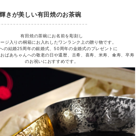
輝きが美しい有田焼のお茶碗
有田焼の茶碗にお名前を彫刻し
セージ入りの桐箱にお入れしたワンランク上の贈り物です。
への結婚25周年の銀婚式、50周年の金婚式のプレゼントに
、おばあちゃんへの敬老の日や還暦、古希、喜寿、米寿、傘寿、卒寿
のお祝いにおすすめです。