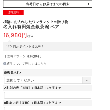
出荷日からお届けまでの目安
送料無料
桐箱にお入れしたワンランク上の贈り物
名入れ有田焼金銀茶碗 ペア
16,980
税込
170
円分ポイント還元中！
送料パターン
送料無料
送料について詳しくはこちら
茶碗名入れ
(
必
須
A彫刻内容【茶碗】※日本語：3文字まで
)
B彫刻内容【茶碗】※日本語：3文字まで