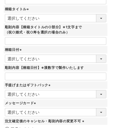
桐箱タイトル
(
必
須
彫刻内容【桐箱タイトルの○部分】※1文字まで
)
（祝○婚式・祝○寿を選択の場合のみ）
桐箱日付
(
必
須
彫刻内容【桐箱日付】※漢数字で製作いたします
)
手提げまたはギフトバック
(
必
須
メッセージカード
)
(
必
須
注文確定後のキャンセル・彫刻内容の変更不可
)
(