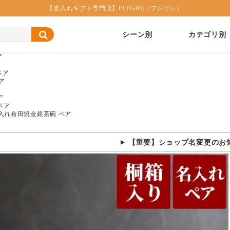
【名入れギフト専門店】FLEGRE（フレグレ）
シーン別
カテゴリ別
ア
ペア
ア
ア
ペア
入れ有田焼金銀茶碗 ペア
【重要】ショップ名変更のお