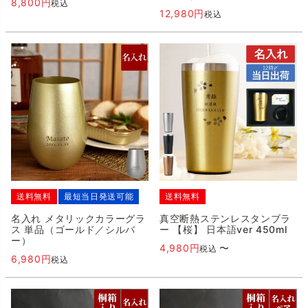
8,800
税込
12,980
税込
送料無料
最短当日発送可能
送料無料
名入れ メタリックカラーグラ
真空断熱ステンレスタンブラ
ス 単品（ゴールド／シルバ
ー 【桜】 日本語ver 450ml
ー）
4,980
〜
税込
6,980
税込