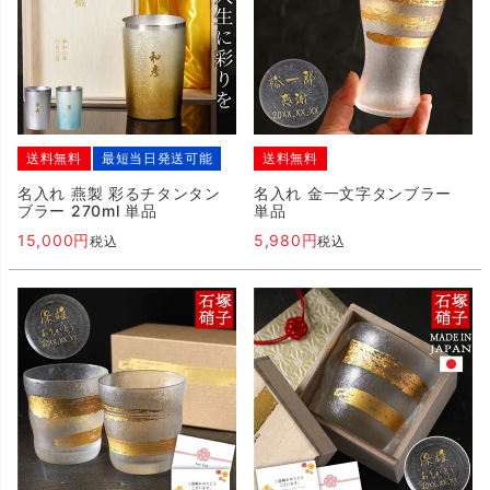
送料無料
最短当日発送可能
送料無料
名入れ 燕製 彩るチタンタン
名入れ 金一文字タンブラー
ブラー 270ml 単品
単品
15,000
5,980
税込
税込