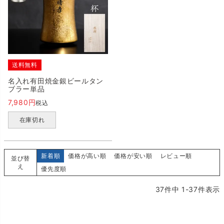
送料無料
名入れ有田焼金銀ビールタン
ブラー単品
7,980
税込
在庫切れ
新着順
価格が高い順
価格が安い順
レビュー順
並び替
え
優先度順
37
件中
1
-
37
件表示