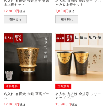
名入れ 有田焼 金銀塗半 酒器
名入れ 有田焼 金銀塗半 ぐい
＆上善セット
呑み＆上善セット
12,800
7,800
税込
税込
在庫切れ
在庫切れ
送料無料
送料無料
名入れ 有田焼 金銀 至高グラ
名入れ 九谷焼 金箔彩 フリー
ス
カップ ペア
12,980
13,960
税込
税込