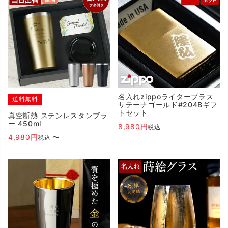
名入れzippoライターブラス
送料無料
サテーナゴールド#204Bギフ
トセット
真空断熱 ステンレスタンブラ
ー 450ml
8,980
税込
4,980
〜
税込