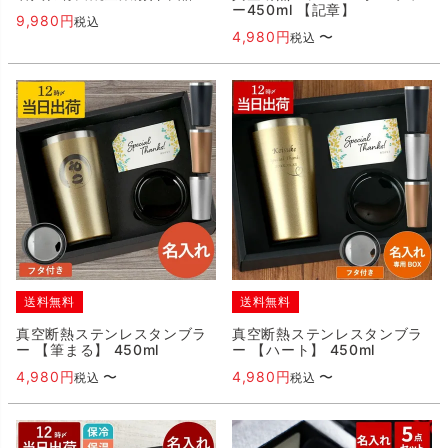
ー450ml 【記章】
9,980
税込
4,980
〜
税込
送料無料
送料無料
真空断熱ステンレスタンブラ
真空断熱ステンレスタンブラ
ー 【筆まる】 450ml
ー 【ハート】 450ml
4,980
〜
4,980
〜
税込
税込