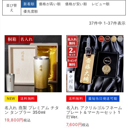
新着順
価格が高い順
価格が安い順
レビュー順
並び替
え
優先度順
37
件中
1
-
37
件表示
NEW
送料無料
送料無料
最短当日発送可能
名入れ 燕製 プレミアム チタ
名入れ アクリルゴルフネーム
ン タンブラー 350ml
プレート＆マーカーセット 1
行Ver.
19,800
税込
7,600
税込