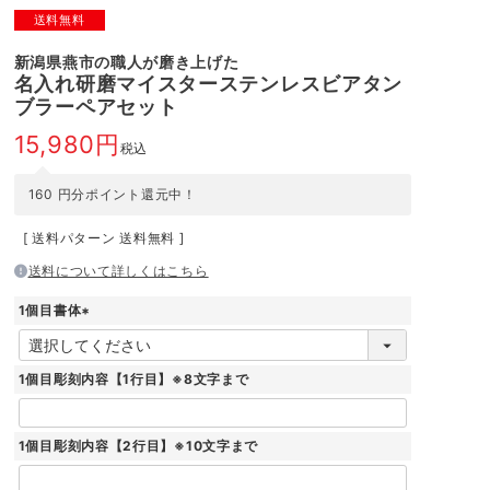
送料無料
新潟県燕市の職人が磨き上げた
名入れ研磨マイスターステンレスビアタン
ブラーペアセット
15,980
税込
160
円分ポイント還元中！
送料パターン
送料無料
送料について詳しくはこちら
1個目書体
(
必
須
1個目彫刻内容【1行目】※8文字まで
)
1個目彫刻内容【2行目】※10文字まで