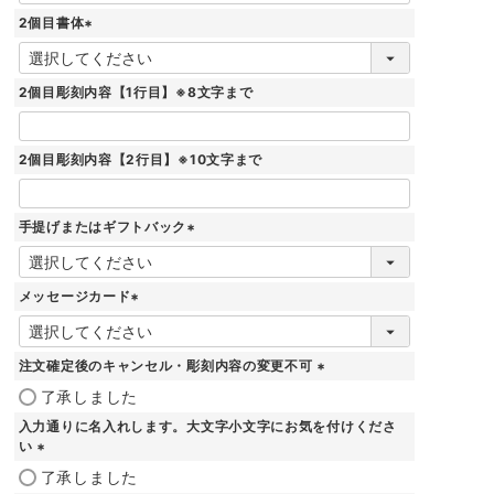
2個目書体
(
必
須
2個目彫刻内容【1行目】※8文字まで
)
2個目彫刻内容【2行目】※10文字まで
手提げまたはギフトバック
(
必
須
メッセージカード
)
(
必
須
注文確定後のキャンセル・彫刻内容の変更不可
)
(
了承しました
必
入力通りに名入れします。大文字小文字にお気を付けくださ
須
い
)
(
了承しました
必