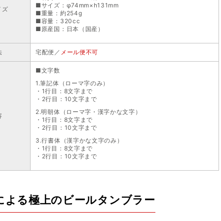
■サイズ：φ74mm×h131mm
イズ
■重量：約254g
■容量：320cc
■原産国：日本（国産）
法
宅配便／
メール便不可
■文字数
1.筆記体（ローマ字のみ）
・1行目：8文字まで
・2行目：10文字まで
2.明朝体（ローマ字・漢字かな文字）
容
・1行目：8文字まで
・2行目：10文字まで
3.行書体（漢字かな文字のみ）
・1行目：8文字まで
・2行目：10文字まで
による極上のビールタンブラー