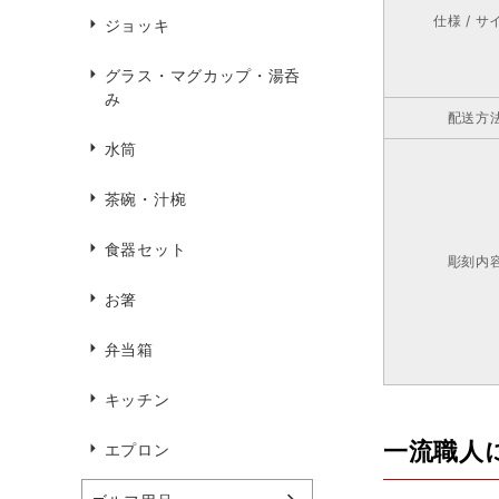
仕様 / サ
ジョッキ
グラス・マグカップ・湯呑
み
配送方
水筒
茶碗・汁椀
食器セット
彫刻内
お箸
弁当箱
キッチン
一流職人
エプロン