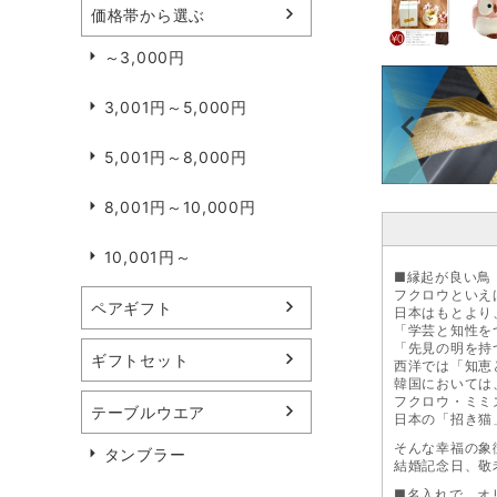
価格帯から選ぶ
～3,000円
3,001円～5,000円
5,001円～8,000円
8,001円～10,000円
10,001円～
■縁起が良い鳥
フクロウといえ
ペアギフト
日本はもとより
「学芸と知性を
「先見の明を持
ギフトセット
西洋では「知恵
韓国においては
フクロウ・ミミ
テーブルウエア
日本の「招き猫
そんな幸福の象
タンブラー
結婚記念日、敬
■名入れで、オ