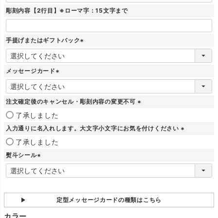
彫刻内容【2行目】※ローマ字：15文字まで
手提げまたはギフトバック
(
必
須
メッセージカード
)
(
必
須
注文確定後のキャンセル・彫刻内容の変更不可
)
(
了承しました
必
入力通りに名入れします。大文字小文字にお気を付けください
須
)
(
了承しました
必
熨斗シール
須
)
(
必
須
)
定型メッセージカードの種類はこちら
カラー