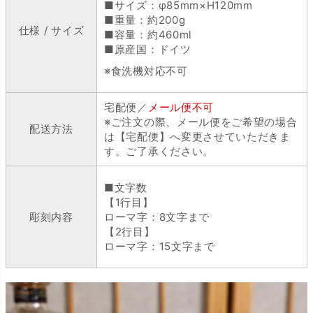
■サイズ：φ85mm×H120mm
■重量：約200g
仕様 / サイズ
■容量：約460ml
■原産国：ドイツ
※食洗機対応不可
宅配便／
メール便不可
※ご注文の際、メール便をご希望の場合
配送方法
は【宅配便】へ変更させていただきま
す。ご了承ください。
■文字数
【1行目】
彫刻内容
ローマ字：8文字まで
【2行目】
ローマ字：15文字まで