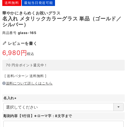
送料無料
最短当日発送可能
華やかにきらめくお祝いグラス
名入れ メタリックカラーグラス 単品（ゴールド／
シルバー）
商品番号
glass-165
レビューを書く
6,980
税込
70
円分ポイント還元中！
送料パターン
送料無料
送料について詳しくはこちら
名入れ
(
必
須
彫刻内容【1行目】※ローマ字：8文字まで
)