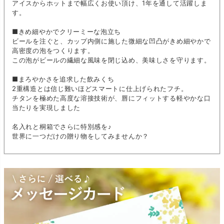
アイスからホットまで幅広くお使い頂け、1年を通して活躍しま
す。
■きめ細やかでクリーミーな泡立ち
ビールを注ぐと、カップ内側に施した微細な凹凸がきめ細やかで
高密度の泡をつくります。
この泡がビールの繊細な風味を閉じ込め、美味しさを守ります。
■まろやかさを追求した飲みくち
2重構造とは信じ難いほどスマートに仕上げられたフチ。
チタンを極めた高度な溶接技術が、唇にフィットする軽やかな口
当たりを実現しました
名入れと桐箱でさらに特別感を♪
世界に一つだけの贈り物をしてみませんか？