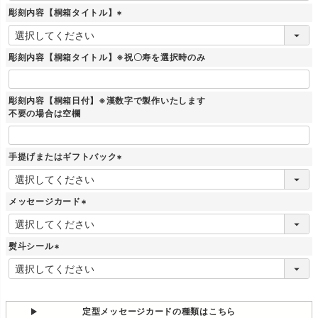
彫刻内容【桐箱タイトル】
(
必
須
彫刻内容【桐箱タイトル】※祝〇寿を選択時のみ
)
彫刻内容【桐箱日付】※漢数字で製作いたします
不要の場合は空欄
手提げまたはギフトバック
(
必
須
メッセージカード
)
(
必
須
熨斗シール
)
(
必
須
)
定型メッセージカードの種類はこちら