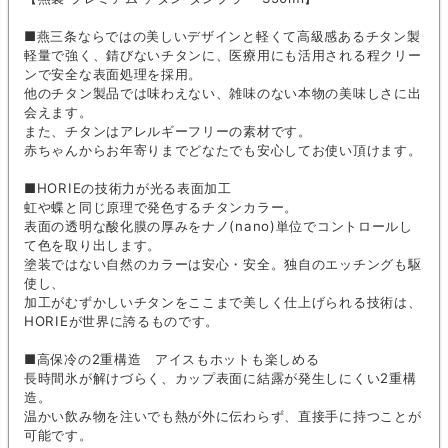
■燕三条ならではの美しいデザインと軽くて高級感あるチタン製
軽量で強く、錆びないチタンに、医療用にも活用される程クリー
ンで安全な表面処理を採用。
他のチタン製品では味わえない、雑味のない本物の美味しさに出
会えます。
また、チタンはアレルギーフリーの素材です。
赤ちゃんからお年寄りまでどなたでも安心してお使い頂けます。
■HORIEの技術力が光る表面加工
虹や蝶と同じ原理で発色するチタンカラー。
表面の透明な酸化膜の厚みをナノ(nano)単位でコントロールし
て色を取り出します。
塗装ではない自然のカラーは安心・安全。独自のエッチングも駆
使し、
加工がむずかしいチタンをここまで美しく仕上げられる技術は、
HORIEが世界に誇るものです。
■高保冷の2重構造 アイスもホットも楽しめる
長時間氷が解けづらく、カップ表面に結露が発生しにくい2重構
造。
温かい飲み物を注いでも熱が外に伝わらず、直接手に持つことが
可能です。