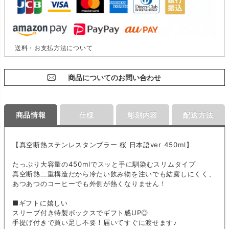
送料・お支払方法について
商品についてのお問い合わせ
商品情報
仕様
彫刻内容
配送方法
【真空断熱ステンレスタンブラー 桜 日本語ver 450ml】
たっぷり大容量の450mlでスッと手に馴染むスリムタイプ
真空断熱二重構造だから冷たい飲み物を注いでも結露しにくく、
あつあつのコーヒーでも外側が熱くなりません！
■ギフトに嬉しい
スリーブ付き特製ボックスでギフト感UP◎
手提げ付きで買い足し不要！届いてすぐに渡せます♪