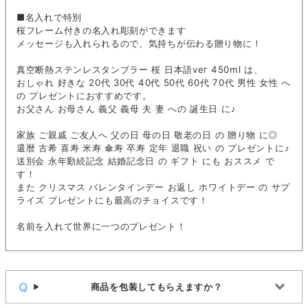
■名入れで特別
桜フレーム付きの名入れ彫刻ができます
メッセージも入れられるので、気持ちが伝わる贈り物に！
真空断熱ステンレスタンブラー 桜 日本語ver 450ml は、
おしゃれ 好きな 20代 30代 40代 50代 60代 70代 男性 女性 へ
の プレゼントにおすすめです。
お父さん お母さん 義父 義母 夫 妻 への 誕生日 に♪
家族 ご親戚 ご友人へ 父の日 母の日 敬老の日 の 贈り物 に◎
還暦 古希 喜寿 米寿 傘寿 卒寿 定年 退職 祝い の プレゼントに♪
送別会 永年勤続記念 結婚記念日 の ギフト にも おススメ で
す！
また クリスマス バレンタインデー お返し ホワイトデー の サプ
ライズ プレゼントにも最高のチョイスです！
名前を入れて世界に一つのプレゼント！
商品を包装してもらえますか？