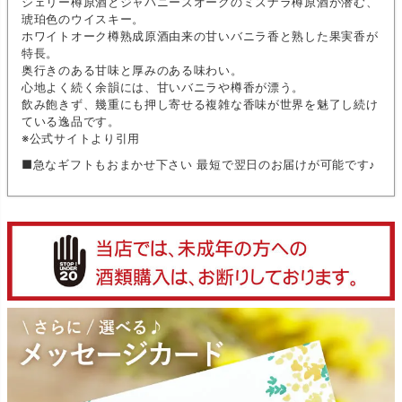
シェリー樽原酒とジャパニーズオークのミズナラ樽原酒が潜む、
琥珀色のウイスキー。
ホワイトオーク樽熟成原酒由来の甘いバニラ香と熟した果実香が
特長。
奥行きのある甘味と厚みのある味わい。
心地よく続く余韻には、甘いバニラや樽香が漂う。
飲み飽きず、幾重にも押し寄せる複雑な香味が世界を魅了し続け
ている逸品です。
※公式サイトより引用
■急なギフトもおまかせ下さい 最短で翌日のお届けが可能です♪