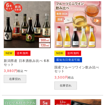
NEW
送料無料
NEW
送料無料
最短当日発送可能
新潟県産 日本酒飲み比べ 6本
セット
国産フルーツワイン飲み比べ
3,980
〜
セット
税込
3,500
税込
在庫切れ
在庫切れ