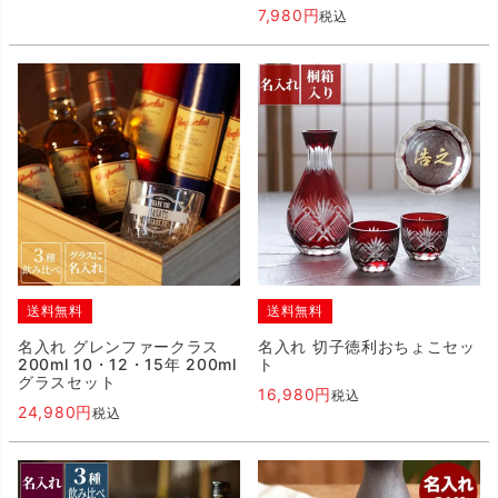
7,980
税込
送料無料
送料無料
名入れ グレンファークラス
名入れ 切子徳利おちょこセッ
200ml 10・12・15年 200ml
ト
グラスセット
16,980
税込
24,980
税込