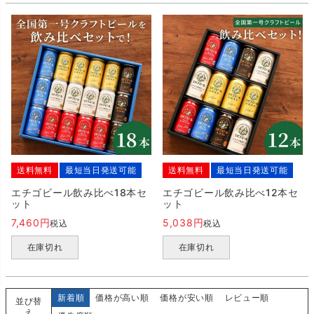
送料無料
最短当日発送可能
送料無料
最短当日発送可能
エチゴビール飲み比べ18本セ
エチゴビール飲み比べ12本セ
ット
ット
7,460
5,038
税込
税込
在庫切れ
在庫切れ
新着順
価格が高い順
価格が安い順
レビュー順
並び替
え