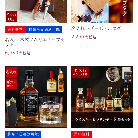
名入れレザーボトルタグ
送料無料
最短当日発送可能
2,200
税込
名入れ 木製ソムリエナイフセ
ット
6,980
税込
最短当日発送可能
送料無料