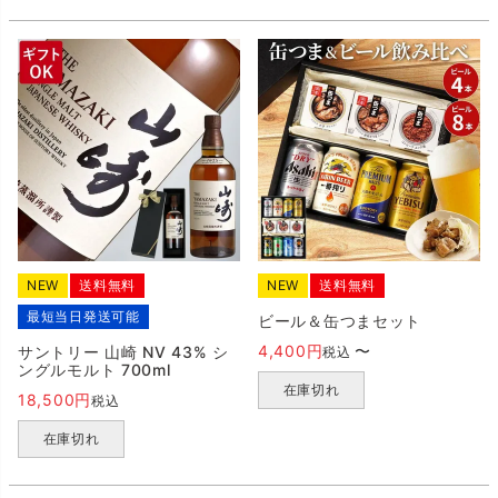
NEW
送料無料
NEW
送料無料
最短当日発送可能
ビール＆缶つまセット
4,400
〜
サントリー 山崎 NV 43% シ
税込
ングルモルト 700ml
在庫切れ
18,500
税込
在庫切れ