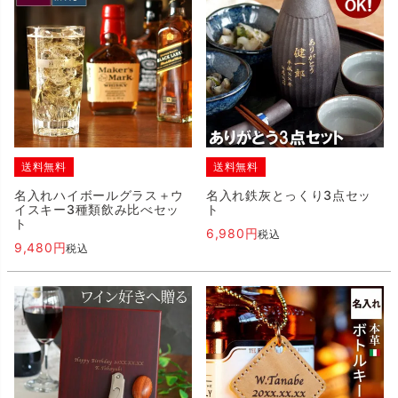
送料無料
送料無料
名入れハイボールグラス＋ウ
名入れ鉄灰とっくり3点セッ
イスキー3種類飲み比べセッ
ト
ト
6,980
税込
9,480
税込