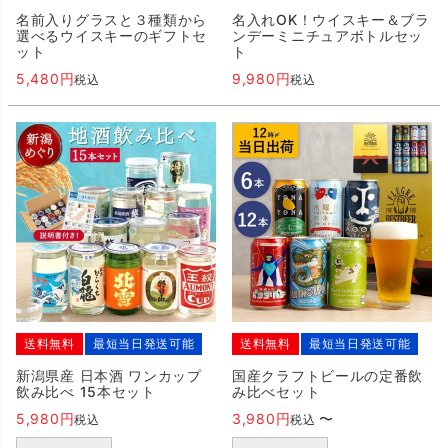
名前入りグラスと３種類から
名入れOK！ウイスキー＆ブラ
選べるウイスキーのギフトセ
ンデーミニチュアボトルセッ
ット
ト
5,480
9,980
税込
税込
送料無料
最短当日発送可能
送料無料
最短当日発送可能
新潟県産 日本酒 ワンカップ
国産クラフトビールの定番飲
飲み比べ 15本セット
み比べセット
5,980
3,980
〜
税込
税込