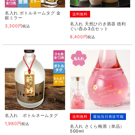
名入れ ボトルネームタグ 金
送料無料
銀ミラー
名入れ 天然ひのき酒器 徳利
3,300
税込
ぐい呑み3点セット
8,400
税込
名入れ ボトルネームタグ
送料無料
最短当日発送可能
1,980
税込
名入れ さくら梅酒（単品）
500ml