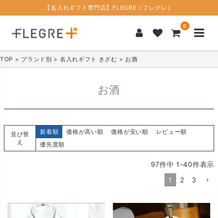
【名入れギフト専門店】FLEGRE（フレグレ）
0
TOP
ブランド別
名入れギフト きざむ
お酒
お酒
新着順
価格が高い順
価格が安い順
レビュー順
並び替
え
優先度順
97
件中
1
-
40
件表示
1
2
3