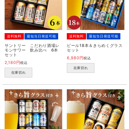
送料無料
最短当日発送可能
送料無料
最短当日発送可能
サントリー こだわり酒場レ
ビール18本＆きらめくグラス
モンサワー 飲み比べ 6本
セット
セット
6,980
税込
2,180
税込
在庫切れ
在庫切れ