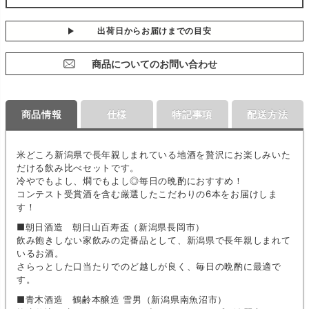
出荷日からお届けまでの目安
商品についてのお問い合わせ
商品情報
仕様
特記事項
配送方法
米どころ新潟県で長年親しまれている地酒を贅沢にお楽しみいた
だける飲み比べセットです。
冷やでもよし、燗でもよし◎毎日の晩酌におすすめ！
コンテスト受賞酒を含む厳選したこだわりの6本をお届けしま
す！
■朝日酒造 朝日山百寿盃（新潟県長岡市）
飲み飽きしない家飲みの定番品として、新潟県で長年親しまれて
いるお酒。
さらっとした口当たりでのど越しが良く、毎日の晩酌に最適で
す。
■青木酒造 鶴齢本醸造 雪男（新潟県南魚沼市）