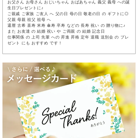
お父さん お母さん おじいちゃん おばあちゃん 義父 義母 への誕
生日プレゼントに♪
ご親戚 ご家族 ご友人 へ 父の日 母の日 敬老の日 の ギフトに◎
父親 母親 祖父 祖母 へ
還暦 古希 喜寿 米寿 傘寿 卒寿 などの 長寿 祝い の 贈り物に♪
また お友達 の 結婚 祝い や ご両親 の 結婚 記念日
仕事関係 の 上司 先輩 への 昇進 昇格 定年 退職 送別会 の プレ
ゼント にも おすすめ です！