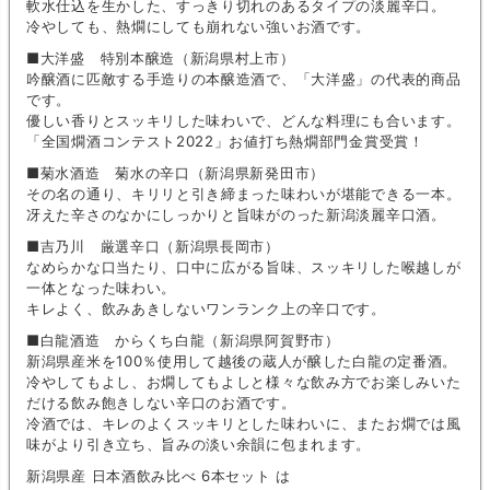
軟水仕込を生かした、すっきり切れのあるタイプの淡麗辛口。
冷やしても、熱燗にしても崩れない強いお酒です。
■大洋盛 特別本醸造（新潟県村上市）
吟醸酒に匹敵する手造りの本醸造酒で、「大洋盛」の代表的商品
です。
優しい香りとスッキリした味わいで、どんな料理にも合います。
「全国燗酒コンテスト2022」お値打ち熱燗部門金賞受賞！
■菊水酒造 菊水の辛口（新潟県新発田市）
その名の通り、キリリと引き締まった味わいが堪能できる一本。
冴えた辛さのなかにしっかりと旨味がのった新潟淡麗辛口酒。
■吉乃川 厳選辛口（新潟県長岡市）
なめらかな口当たり、口中に広がる旨味、スッキリした喉越しが
一体となった味わい。
キレよく、飲みあきしないワンランク上の辛口です。
■白龍酒造 からくち白龍（新潟県阿賀野市）
新潟県産米を100％使用して越後の蔵人が醸した白龍の定番酒。
冷やしてもよし、お燗してもよしと様々な飲み方でお楽しみいた
だける飲み飽きしない辛口のお酒です。
冷酒では、キレのよくスッキリとした味わいに、またお燗では風
味がより引き立ち、旨みの淡い余韻に包まれます。
新潟県産 日本酒飲み比べ 6本セット は