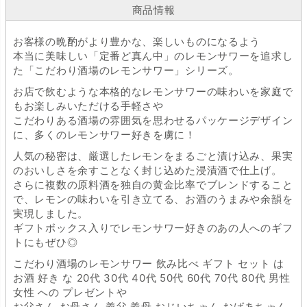
商品情報
お客様の晩酌がより豊かな、楽しいものになるよう
本当に美味しい「定番ど真ん中」のレモンサワーを追求し
た「こだわり酒場のレモンサワー」シリーズ。
お店で飲むような本格的なレモンサワーの味わいを家庭で
もお楽しみいただける手軽さや
こだわりある酒場の雰囲気を思わせるパッケージデザイン
に、多くのレモンサワー好きを虜に！
人気の秘密は、厳選したレモンをまるごと漬け込み、果実
のおいしさを余すことなく封じ込めた浸漬酒で仕上げ。
さらに複数の原料酒を独自の黄金比率でブレンドすること
で、レモンの味わいを引き立てる、お酒のうまみや余韻を
実現しました。
ギフトボックス入りでレモンサワー好きのあの人へのギフ
トにもぜひ◎
こだわり酒場のレモンサワー 飲み比べ ギフト セット は
お酒 好き な 20代 30代 40代 50代 60代 70代 80代 男性
女性 への プレゼントや
お父さん お母さん 義父 義母 おじいちゃん おばあちゃん