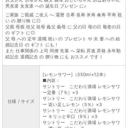
男友達 女友達 への 誕生日 プレゼン に♪
ご家族 ご親戚 ご友人 へ 還暦 古希 喜寿 米寿 傘寿 卒寿 祝
い の 贈り物 に◎
父親 母親 祖父 祖母 義父 義母 に 父の日 母の日 敬老の日
の ギフト に◎
父 母 への 定年 退職 祝い の プレゼント や 夫 妻 への 結
婚記念日 の ギフト にも！
また 仕事関係の 上司 同僚 先輩 へ 栄転 昇進 昇格 永年勤
続記念 退職記念 の 贈り物 にも おススメ です！
[レモンサワー]（350ml×12本）
■内容：
サントリー こだわり酒場 レモンサワ
ー定番（7％）×3
サントリー こだわり酒場 レモンサワ
仕様 / サイズ
ー 追い足しレモン（5％）×3
サントリー こだわり酒場 レモンサワ
ー キリッと辛口（9％）×3
サントリー こだわり酒場 レモンサワ