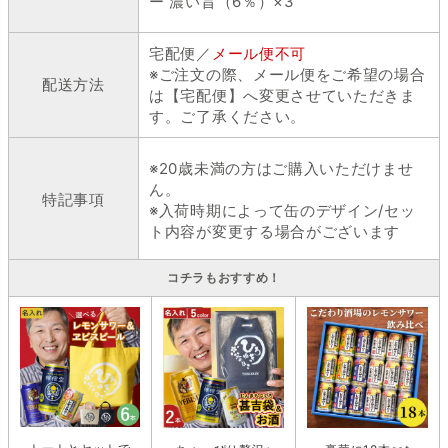
ー 濃い旨（6％）×3
宅配便／
メール便不可
※ご注文の際、メール便をご希望の場合
配送方法
は【宅配便】へ変更させていただきま
す。ご了承ください。
※20歳未満の方はご購入いただけませ
ん。
特記事項
※入荷時期によって缶のデザイン/セッ
ト内容が変更する場合がございます
コチラもおすすめ！