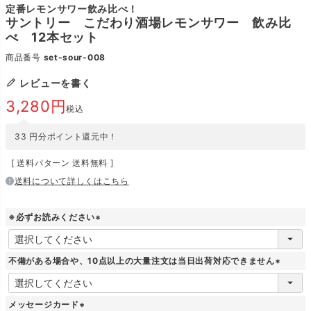
定番レモンサワー飲み比べ！
サントリー こだわり酒場レモンサワー 飲み比
べ 12本セット
商品番号
set-sour-008
レビューを書く
3,280
税込
33
円分ポイント還元中！
送料パターン
送料無料
送料について詳しくはこちら
※必ずお読みください
(
必
須
不備がある場合や、10点以上の大量注文は当日出荷対応できません
)
(
必
須
メッセージカード