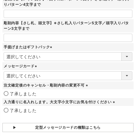
)
りパターン4文字まで
彫刻内容【さし札、頭文字】※さし札入りパターン5文字／頭字入りパタ
ーン3文字まで
手提げまたはギフトバック
(
必
須
メッセージカード
)
(
必
須
注文確定後のキャンセル・彫刻内容の変更不可
)
(
了承しました
必
入力通りに名入れします。大文字小文字にお気を付けください
須
)
(
了承しました
必
須
)
定型メッセージカードの種類はこちら