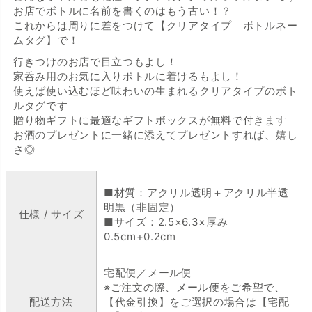
お店でボトルに名前を書くのはもう古い！？
これからは周りに差をつけて【クリアタイプ ボトルネー
ムタグ】で！
行きつけのお店で目立つもよし！
家呑み用のお気に入りボトルに着けるもよし！
使えば使い込むほど味わいの生まれるクリアタイプのボト
ルタグです
贈り物ギフトに最適なギフトボックスが無料で付きます
お酒のプレゼントに一緒に添えてプレゼントすれば、嬉し
さ◎
■材質：アクリル透明＋アクリル半透
明黒（非固定）
仕様 / サイズ
■サイズ：2.5×6.3×厚み
0.5cm+0.2cm
宅配便／メール便
※ご注文の際、メール便をご希望で、
配送方法
【代金引換】をご選択の場合は【宅配