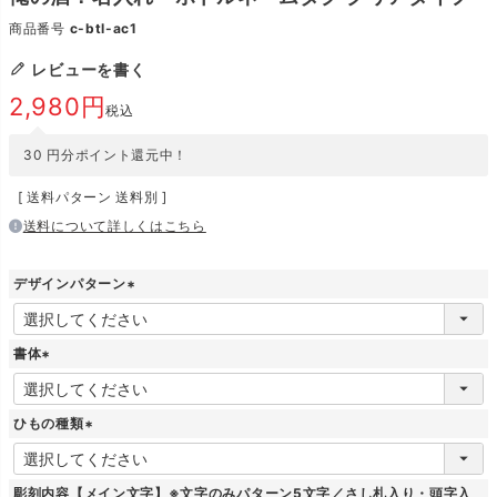
商品番号
c-btl-ac1
レビューを書く
2,980
税込
30
円分ポイント還元中！
送料パターン
送料別
送料について詳しくはこちら
デザインパターン
(
必
須
書体
)
(
必
須
ひもの種類
)
(
必
須
彫刻内容【メイン文字】※文字のみパターン5文字／さし札入り・頭字入