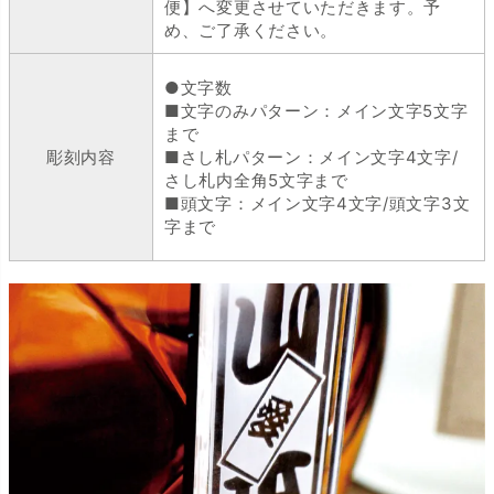
便】へ変更させていただきます。予
め、ご了承ください。
●文字数
■文字のみパターン：メイン文字5文字
まで
彫刻内容
■さし札パターン：メイン文字4文字/
さし札内全角5文字まで
■頭文字：メイン文字4文字/頭文字3文
字まで