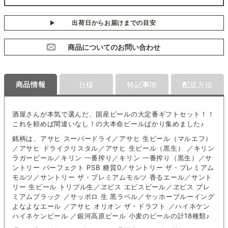
出荷日からお届けまでの目安
商品についてのお問い合わせ
商品情報
仕様
特記事項
配送方法
酒屋さんが本気で選んだ、国産ビールの大定番ギフトセット！！
これを頼めば間違いなし！の大本命ビールばかり集めました♪
銘柄は、アサヒ スーパードライ／アサヒ 生ビール（マルエフ）
／アサヒ ドライクリスタル／アサヒ 生ビール（黒生） ／キリン
ラガービール／キリン 一番搾り／キリン 一番搾り（黒生）／サ
ントリー パーフェクト PSB 糖質0／サントリー ザ・プレミアム
モルツ／サントリー ザ・プレミアムモルツ 香るエール／サント
リー 生ビール トリプル生／ヱビス エビスビール／ヱビス プレ
ミアムブラック ／サッポロ 生 黒ラベル／ヤッホーブルーイング
よなよなエール ／アサヒ オリオン ザ・ドラフト ／ハイネケン
ハイネケンビール ／銀河高原ビール 小麦のビールの計18種類♪