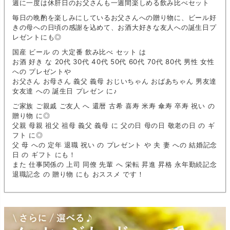
週に一度は休肝日のお父さんも一週間楽しめる飲み比べセット
毎日の晩酌を楽しみにしているお父さんへの贈り物に、ビール好
きの母への日頃の感謝を込めて、お酒大好きな友人への誕生日プ
レゼントにも◎
国産 ビール の 大定番 飲み比べ セット は
お酒 好き な 20代 30代 40代 50代 60代 70代 80代 男性 女性
への プレゼントや
お父さん お母さん 義父 義母 おじいちゃん おばあちゃん 男友達
女友達 への 誕生日 プレゼン に♪
ご家族 ご親戚 ご友人 へ 還暦 古希 喜寿 米寿 傘寿 卒寿 祝い の
贈り物 に◎
父親 母親 祖父 祖母 義父 義母 に 父の日 母の日 敬老の日 の ギ
フト に◎
父 母 への 定年 退職 祝い の プレゼント や 夫 妻 への 結婚記念
日 の ギフト にも！
また 仕事関係の 上司 同僚 先輩 へ 栄転 昇進 昇格 永年勤続記念
退職記念 の 贈り物 にも おススメ です！