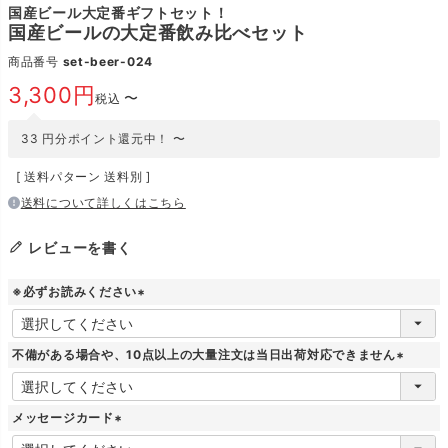
国産ビール大定番ギフトセット！
国産ビールの大定番飲み比べセット
商品番号
set-beer-024
3,300
〜
税込
33
円分ポイント還元中！
〜
送料パターン
送料別
送料について詳しくはこちら
レビューを書く
※必ずお読みください
(
必
須
不備がある場合や、10点以上の大量注文は当日出荷対応できません
)
(
必
須
メッセージカード
)
(