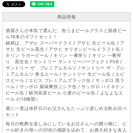
商品情報
酒屋さんが本気で選んだ、泡うまビールグラスと国産ビー
ル18本のギフトセット！
銘柄は、アサヒ スーパードライ / アサヒ 生ビール缶 / ア
サヒ 生ビール黒生 / アサヒ オリオンビールドラフト缶 /
キリン ラガービール / キリン 一番搾り / キリン 一番搾
り 黒生缶 / サントリー サントリーパーフェクトPSB /
サントリー ザ プレミアムモルツ / サントリー ザ・プレ
ミアムモルツ 香るエール / サントリー 生ビール缶 / エビ
スビール / エビス プレミアムブラック缶 / サッポロ 黒ラ
ベル / サッポロ 風味爽快ニシテ缶 / サッポロ ハイネケン
ビール缶 / 銀河高原ビール 小麦のビール缶 / よなよなエ
ール の18種類♪
週に一度は休肝日のお父さんもたっぷり楽しめる飲み比べ
セット
毎日の晩酌を楽しみにしているお父さんへの贈り物に、ビ
ール好きの母への日頃の感謝を込めて、お酒大好きな友人