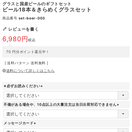
グラスと国産ビールのギフトセット
ビール18本＆きらめくグラスセット
商品番号
set-beer-003
レビューを書く
6,980
税込
70
円分ポイント還元中！
送料パターン
送料無料
送料について詳しくはこちら
※必ずお読みください
(
必
須
不備がある場合や、10点以上の大量注文は当日出荷対応できません
)
(
必
須
メッセージカード
)
(