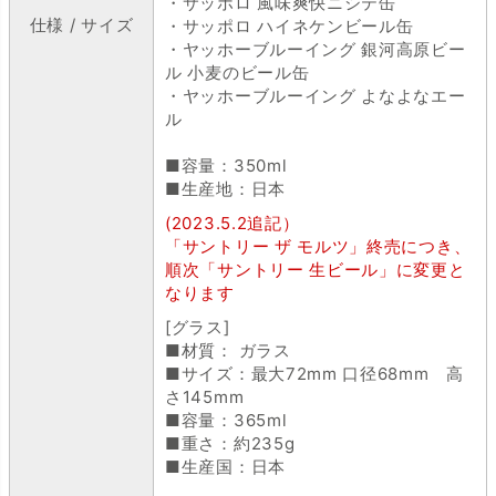
・サッポロ 風味爽快ニシテ缶
仕様 / サイズ
・サッポロ ハイネケンビール缶
・ヤッホーブルーイング 銀河高原ビー
ル 小麦のビール缶
・ヤッホーブルーイング よなよなエー
ル
■容量：350ml
■生産地：日本
(2023.5.2追記）
「サントリー ザ モルツ」終売につき、
順次「サントリー 生ビール」に変更と
なります
[グラス]
■材質： ガラス
■サイズ：最大72mm 口径68mm 高
さ145mm
■容量：365ml
■重さ：約235g
■生産国：日本