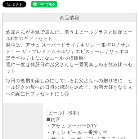
商品情報
酒屋さんが本気で選んだ、泡うまビールグラスと国産ビー
ル6本のギフトセット！
銘柄は、アサヒ スーパードライ / キリン 一番搾り / サン
トリー ザ・プレミアムモルツ / エビスビール / サッポロ
黒ラベル / よなよなエール の6種類♪
週に一度は休肝日のお父さんも一週間楽しめる飲み比べセ
ット
毎日の晩酌を楽しみにしているお父さんへの贈り物に、ビ
ール好きの母への日頃の感謝を込めて、お酒大好きな友人
への誕生日プレゼントにも◎
[ビール]（6本）
■内容：
・アサヒ スーパーDRY
・キリン ビール 一番搾り生
・サントリー ザ・プレミアムモルツ