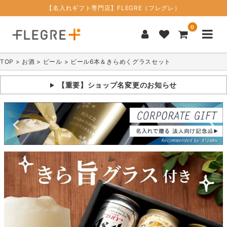
【名入れギフト専門店】FLEGRE（フレグレ）
0
TOP
お酒
ビール
ビール6本＆きらめくグラスセット
【重要】ショップ名変更のお知らせ