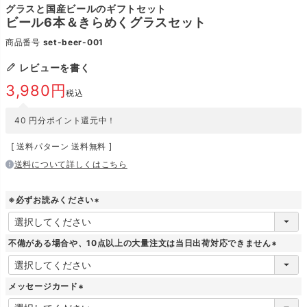
グラスと国産ビールのギフトセット
ビール6本＆きらめくグラスセット
商品番号
set-beer-001
レビューを書く
3,980
税込
40
円分ポイント還元中！
送料パターン
送料無料
送料について詳しくはこちら
※必ずお読みください
(
必
須
不備がある場合や、10点以上の大量注文は当日出荷対応できません
)
(
必
須
メッセージカード
)
(