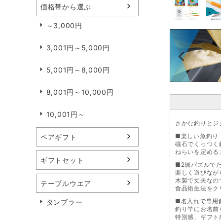
価格帯から選ぶ
～3,000円
3,001円～5,000円
5,001円～8,000円
8,001円～10,000円
10,001円～
さかな釣りとジ
■楽しい魚釣り
ペアギフト
磁石でくっつく
ねらいを定める
ギフトセット
■2層パズルで
楽しく遊びなが
木製で丈夫なの
テーブルウエア
食品衛生法をク
■名入れで専用
タンブラー
釣り竿にお名前
特別感、ギフト