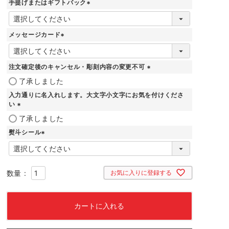
手提げまたはギフトバック
(
必
須
メッセージカード
)
(
必
須
注文確定後のキャンセル・彫刻内容の変更不可
)
(
了承しました
必
入力通りに名入れします。大文字小文字にお気を付けくださ
須
い
)
(
了承しました
必
熨斗シール
須
)
(
必
須
)
お気に入りに登録する
カートに入れる