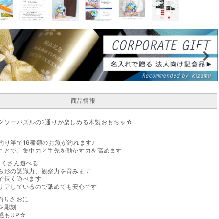
商品情報
グソーパズルの2通りが楽しめる木製おもちゃ☆
釣り竿で16種類のお魚が釣れます♪
ことで、集中力と手先を動かす力を高めます
たくさん遊べる
ら形の認識力、観察力を育みます
で長く遊べます
リアしているので舐めても安心です
釣りざおに
を彫刻
感もUP☆