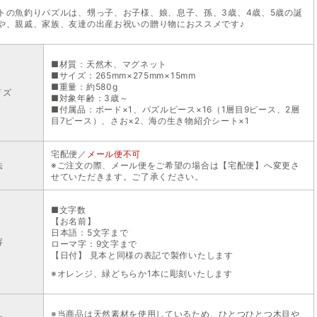
トの魚釣りパズルは、甥っ子、お子様、娘、息子、孫、3歳、4歳、5歳の誕
や、親戚、家族、友達の出産お祝いの贈り物におススメです♪
■材質：天然木、マグネット
■サイズ：265mm×275mm×15mm
■重量：約580g
イズ
■対象年齢：3歳～
■付属品：ボード×1、パズルピース×16（1層目9ピース、2層
目7ピース）、さお×2、海の生き物紹介シート×1
宅配便／
メール便不可
法
※ご注文の際、メール便をご希望の場合は【宅配便】へ変更さ
せていただきます。ご了承ください。
■文字数
【お名前】
日本語：5文字まで
容
ローマ字：9文字まで
【日付】 見本と同様の表記で製作いたします
※オレンジ、緑どちらか1本に彫刻いたします
※当商品は天然素材を使用しているため、ひとつひとつ木目や