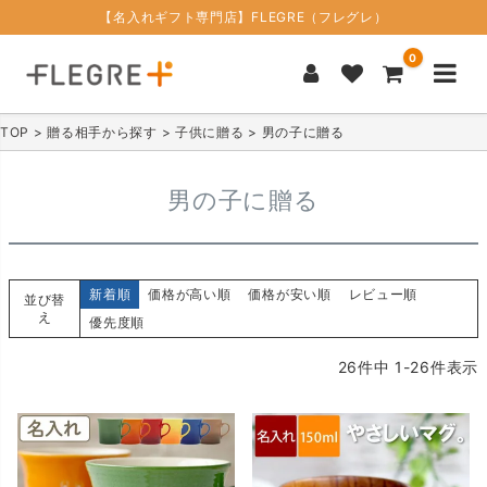
【名入れギフト専門店】FLEGRE（フレグレ）
0
TOP
贈る相手から探す
子供に贈る
男の子に贈る
男の子に贈る
新着順
価格が高い順
価格が安い順
レビュー順
並び替
え
優先度順
26
件中
1
-
26
件表示