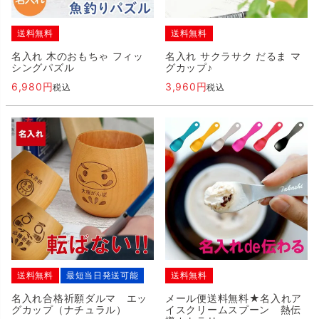
送料無料
送料無料
名入れ 木のおもちゃ フィッ
名入れ サクラサク だるま マ
シングパズル
グカップ♪
6,980
3,960
税込
税込
送料無料
最短当日発送可能
送料無料
名入れ合格祈願ダルマ エッ
メール便送料無料★名入れア
グカップ（ナチュラル）
イスクリームスプーン 熱伝