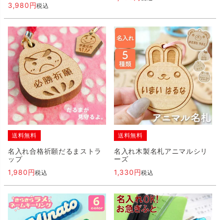
3,980
税込
送料無料
送料無料
名入れ合格祈願だるまストラ
名入れ木製名札アニマルシリ
ップ
ーズ
1,980
1,330
税込
税込