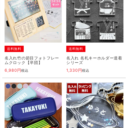
送料無料
送料無料
名入れ竹の節目フォトフレー
名入れ 名札キーホルダー道着
ムクロック【卒団】
シリーズ
6,980
1,330
税込
税込