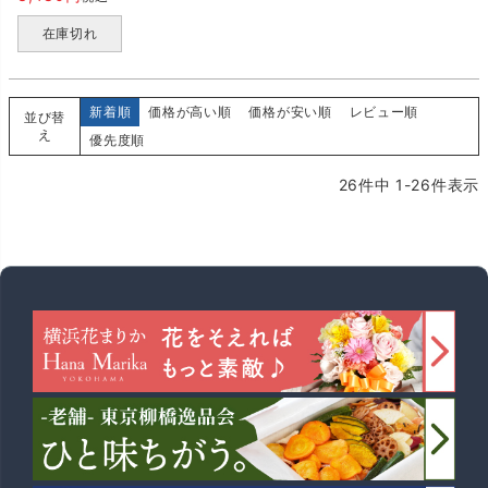
在庫切れ
新着順
価格が高い順
価格が安い順
レビュー順
並び替
え
優先度順
26
件中
1
-
26
件表示