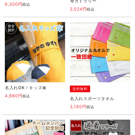
導カトラリー
6,300
税込
2,024
税込
名入れOK！キッズ傘
送料無料
4,980
税込
名入れスポーツタオル
3,180
税込