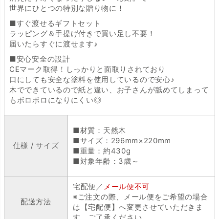
世界にひとつの特別な贈り物に！
■すぐ渡せるギフトセット
ラッピング＆手提げ付きで買い足し不要！
届いたらすぐに渡せます♪
■安心安全の設計
CEマーク取得！しっかりと面取りされており
口にしても安全な塗料を使用しているので安心♪
木でできているので紙と違い、お子さんが舐めてしまって
もボロボロになりにくい◎
■材質：天然木
■サイズ：296mm×220mm
仕様 / サイズ
■重量：約430g
■対象年齢：3歳～
宅配便／
メール便不可
※ご注文の際、メール便をご希望の場合
配送方法
は【宅配便】へ変更させていただきま
す。ご了承ください。