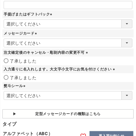
手提げまたはギフトバック
(
必
須
メッセージカード
)
(
必
須
注文確定後のキャンセル・彫刻内容の変更不可
)
(
了承しました
必
入力通りに名入れします。大文字小文字にお気を付けください
須
)
(
了承しました
必
熨斗シール
須
)
(
必
須
)
定型メッセージカードの種類はこちら
タイプ
アルファベット（ABC）
再入荷お知らせ