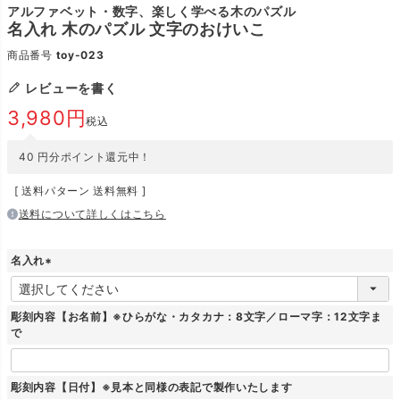
アルファベット・数字、楽しく学べる木のパズル
名入れ 木のパズル 文字のおけいこ
商品番号
toy-023
レビューを書く
3,980
税込
40
円分ポイント還元中！
送料パターン
送料無料
送料について詳しくはこちら
名入れ
(
必
須
彫刻内容【お名前】※ひらがな・カタカナ：8文字／ローマ字：12文字ま
)
で
彫刻内容【日付】※見本と同様の表記で製作いたします