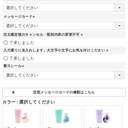
(
必
須
メッセージカード
)
(
必
須
注文確定後のキャンセル・彫刻内容の変更不可
)
(
了承しました
必
入力通りに名入れします。大文字小文字にお気を付けください
須
)
(
了承しました
必
熨斗シール
須
)
(
必
須
)
定型メッセージカードの種類はこちら
カラー
選択してください