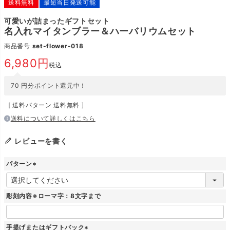
送料無料
最短当日発送可能
可愛いが詰まったギフトセット
名入れマイタンブラー＆ハーバリウムセット
商品番号
set-flower-018
6,980
税込
70
円分ポイント還元中！
送料パターン
送料無料
送料について詳しくはこちら
レビューを書く
パターン
(
必
須
彫刻内容※ローマ字：8文字まで
)
手提げまたはギフトバック