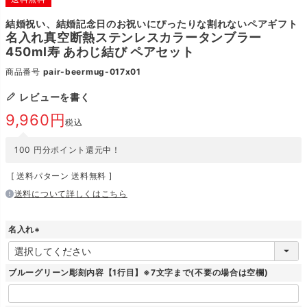
結婚祝い、結婚記念日のお祝いにぴったりな割れないペアギフト
名入れ真空断熱ステンレスカラータンブラー
450ml寿 あわじ結び ペアセット
商品番号
pair-beermug-017x01
レビューを書く
9,960
税込
100
円分ポイント還元中！
送料パターン
送料無料
送料について詳しくはこちら
名入れ
(
必
須
ブルーグリーン彫刻内容【1行目】※7文字まで(不要の場合は空欄)
)