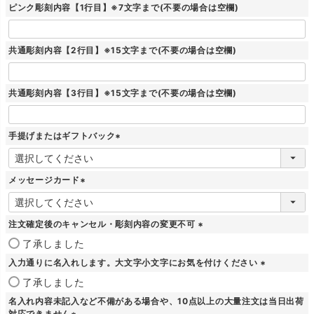
ピンク彫刻内容【1行目】※7文字まで(不要の場合は空欄)
共通彫刻内容【2行目】※15文字まで(不要の場合は空欄)
共通彫刻内容【3行目】※15文字まで(不要の場合は空欄)
手提げまたはギフトバック
(
必
須
メッセージカード
)
(
必
須
注文確定後のキャンセル・彫刻内容の変更不可
)
(
了承しました
必
入力通りに名入れします。大文字小文字にお気を付けください
須
)
(
了承しました
必
名入れ内容未記入など不備がある場合や、10点以上の大量注文は当日出荷
須
対応できません