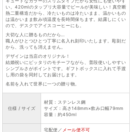
キュートなカラーのスリムタイプだから女性にも使いやす
い。420mlのタップリ大容量でビールが美味しい！真空断
熱二重構造だから、冷たいものは冷たいまま、温かいもの
は温かいまま飲み頃温度を長時間保ちます。結露しにくい
ので、デスクでアイスコーヒーにも。
大切な人に贈るものだから…
職人がひとつひとつ丁寧に名入れ刻印いたします。彫刻だ
から、洗っても消えません。
デザインは当店のオリジナル！
結婚祝いにピッタリのモチーフながら、普段使いしやすい
シンプルさがポイントです。ギフトボックスに入れて手渡
し用の袋を同封してお届けします。
名前を入れて世界に一つの贈り物。
材質：ステンレス鋼
仕様 / サイズ
サイズ：高さ148mm×飲み口幅79mm
容量：約450ml
宅配便／
メール便不可