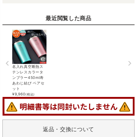
最近閲覧した商品
名入れ真空断熱ス
テンレスカラータ
ンブラー450ml寿
あわじ結び ペアセ
ット
¥
9,960
(税込)
返品・交換について