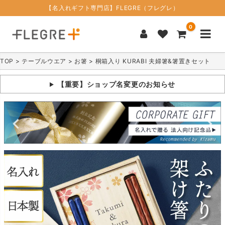
【名入れギフト専門店】FLEGRE（フレグレ）
0
TOP
テーブルウエア
お箸
桐箱入り KURABI 夫婦箸&箸置きセット
【重要】ショップ名変更のお知らせ