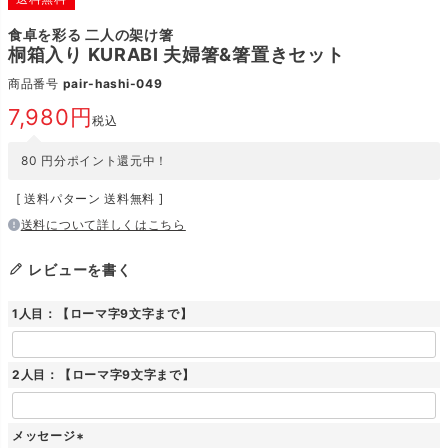
食卓を彩る 二人の架け箸
桐箱入り KURABI 夫婦箸&箸置きセット
商品番号
pair-hashi-049
7,980
税込
80
円分ポイント還元中！
送料パターン
送料無料
送料について詳しくはこちら
レビューを書く
1人目：【ローマ字9文字まで】
2人目：【ローマ字9文字まで】
メッセージ