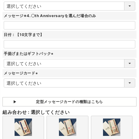
(
必
須
メッセージ※4.〇th Anniversaryを選んだ場合のみ
)
日付：【10文字まで】
手提げまたはギフトバック
(
必
須
メッセージカード
)
(
必
須
)
定型メッセージカードの種類はこちら
組み合わせ
選択してください