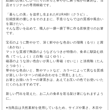
結婚のお祝いにぴったりの水引と華やかに舞う桜が印象的な、当
店オリジナルの専用桐箱です。
「暮らしの美」を追求し生まれたKURABI（クラビ）。
伝統技術の優しさをそのままに、手造りならではの質感や風合い
を届けたい。
そんな思いを込めて、職人が一膳一膳丁寧に作る若狭塗りのお箸
です。
宝石のように艶やかで、深く鮮やかな色合いの瑠璃（るり）と茜
（あかね）。
マットな質感で陶器のようなざらつきが特徴の、食卓に馴染む鉄
色（てっしょく）と白釉（はくゆう）。
磁器のような淡い色合いが美しい青磁（せいじ）と淡桃釉（たん
とうゆう）。
華やかな色合いと、艶やマットなど、カラーによって異なる質感
が楽しい3パターンの組み合わせをご用意しました。
お箸とお揃いカラーの箸置きは、あえてお互いの色でお使いいた
だくのもおすすめです。
新しい門出を迎えた、お二人の食卓を彩る架け箸になれますよう
に。
※当商品は天然素材を使用しているため、サイズや重さ、木目や