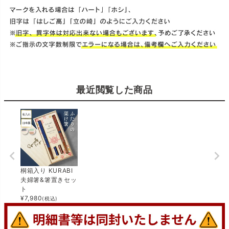
最近閲覧した商品
桐箱入り KURABI
夫婦箸&箸置きセッ
ト
¥
7,980
(税込)