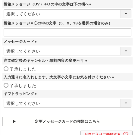
桐箱メッセージ（UV）※○の中の文字は下の欄へ
(
必
須
桐箱メッセージ※〇の中の文字（5、9、13を選択の場合のみ）
)
メッセージカード
(
必
須
注文確定後のキャンセル・彫刻内容の変更不可
)
(
了承しました
必
入力通りに名入れします。大文字小文字にお気を付けください
須
)
(
了承しました
必
ギフトラッピング
須
)
(
必
須
)
定型メッセージカードの種類はこちら
お気に入りに登録する