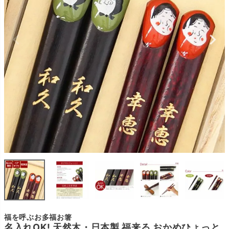
福を呼ぶお多福お箸
名入れOK! 天然木・日本製 福来る おかめひょっと