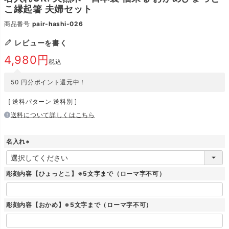
こ縁起箸 夫婦セット
商品番号
pair-hashi-026
レビューを書く
4,980
税込
50
円分ポイント還元中！
送料パターン
送料別
送料について詳しくはこちら
名入れ
(
必
須
彫刻内容【ひょっとこ】※5文字まで（ローマ字不可）
)
彫刻内容【おかめ】※5文字まで（ローマ字不可）