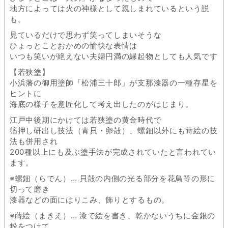
地方によっては火の神様として親しまれているという説
も。
見ているだけで思わず笑ってしまいそうな
ひょっとことおかめの愉快な表情は
いつも笑いが絶えない夫婦円満の縁起物としても人気です
【若狭塗】
小浜藩の御用塗師「松浦三十郎」が支那漆器の一種存星を
ヒントに
海底の様子を意匠化して考え出したのがはじまり。
江戸中後期にかけては若狭塗の黄金時代で
箔押し研出し技法（青貝・卵殻）、螺鈿以外にも蒔絵の技
法も併用され
200種以上にも及ぶ塗手法が完成されていたと言われてい
ます。
※螺鈿（らでん）… 貝殻の内側の光る部分を花鳥等の形に
切って磨き
漆器などの面にはりこみ、飾りとするもの。
※蒔絵（まきえ）… 漆で絵を書き、乾かないうちに金銀の
粉をつけて