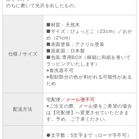
のちに磨いて光沢を出したもの。
■材質：天然木
■サイズ：ひょっとこ（23cm）／おか
め（21cm）
■表面塗装：アクリル塗装
■原産国：日本製
仕様 / サイズ
■包装:専用BOX（桐箱に和紙を巻いて
ラッピングいたします）
※食洗器不可
※彫刻部分の色が剥がれる可能性がある
ため
宅配便／
メール便不可
※ご注文の際、メール便をご希望の場合
配送方法
は【宅配便】へ変更させていただきま
す。予め、ご了承ください。
●文字数：5文字まで（ローマ字不可）