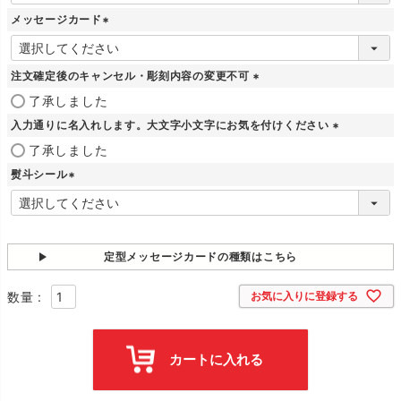
須
メッセージカード
)
(
必
須
注文確定後のキャンセル・彫刻内容の変更不可
)
(
了承しました
必
入力通りに名入れします。大文字小文字にお気を付けください
須
)
(
了承しました
必
熨斗シール
須
)
(
必
須
)
定型メッセージカードの種類はこちら
お気に入りに登録する
カートに入れる