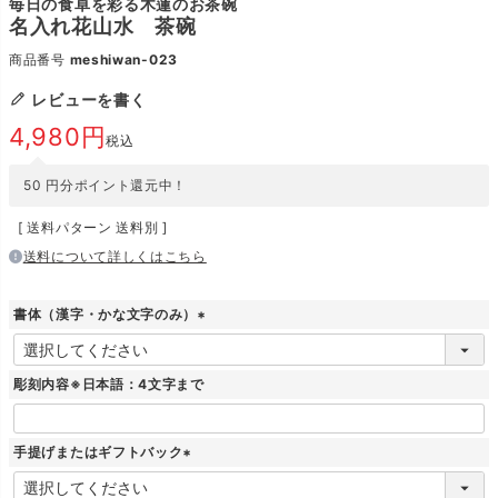
毎日の食卓を彩る木蓮のお茶碗
名入れ花山水 茶碗
商品番号
meshiwan-023
レビューを書く
4,980
税込
50
円分ポイント還元中！
送料パターン
送料別
送料について詳しくはこちら
書体（漢字・かな文字のみ）
(
必
須
彫刻内容※日本語：4文字まで
)
手提げまたはギフトバック
(
必