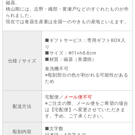
磁器。
桃山期には、志野・織部・黄瀬戸などのすぐれたものが作
られました。
現在では食器生産量は全国一のやきもの産地といえます。
■ギフトサービス：専用ギフトBOX入
り
■サイズ：Φ11×h6.6cm
■材質：磁器（美濃焼）
仕様 / サイズ
食洗機不可
※彫刻部分の色が剥がれる可能性がある
ため
宅配便／
メール便不可
※ご注文の際、メール便をご希望の場合
配送方法
は【宅配便】へ変更させていただきま
す。予め、ご了承ください。
■文字数
彫刻内容
日本語：4文字まで