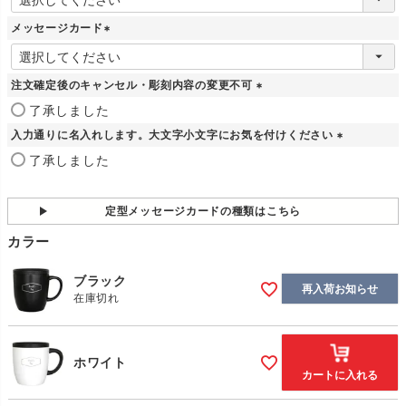
必
須
メッセージカード
)
(
必
須
注文確定後のキャンセル・彫刻内容の変更不可
)
(
了承しました
必
入力通りに名入れします。大文字小文字にお気を付けください
須
)
(
了承しました
必
須
)
定型メッセージカードの種類はこちら
カラー
ブラック
再入荷お知らせ
在庫切れ
ホワイト
カートに入れる