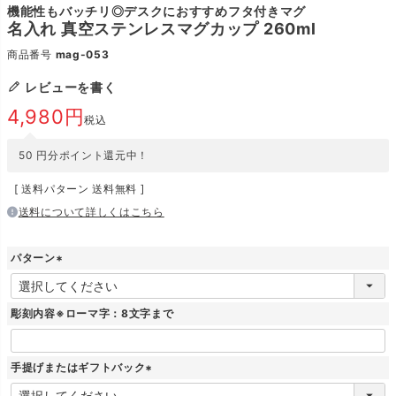
機能性もバッチリ◎デスクにおすすめフタ付きマグ
名入れ 真空ステンレスマグカップ 260ml
商品番号
mag-053
レビューを書く
4,980
税込
50
円分ポイント還元中！
送料パターン
送料無料
送料について詳しくはこちら
パターン
(
必
須
彫刻内容※ローマ字：8文字まで
)
手提げまたはギフトバック
(