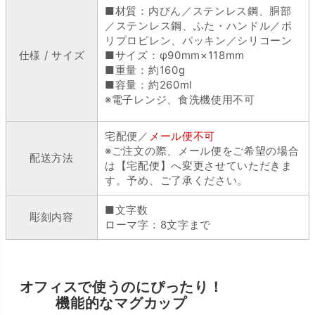
■材質：内びん／ステンレス鋼、胴部
／ステンレス鋼、ふた・ハンドル／ポ
リプロピレン、パッキン／シリコーン
仕様 / サイズ
■サイズ：φ90mm×118mm
■重量：約160g
■容量：約260ml
※電子レンジ、食洗機使用不可
宅配便／
メール便不可
※ご注文の際、メール便をご希望の場合
配送方法
は【宅配便】へ変更させていただきま
す。予め、ご了承ください。
■文字数
彫刻内容
ローマ字：8文字まで
オフィスで使うのにぴったり！
機能的なマグカップ