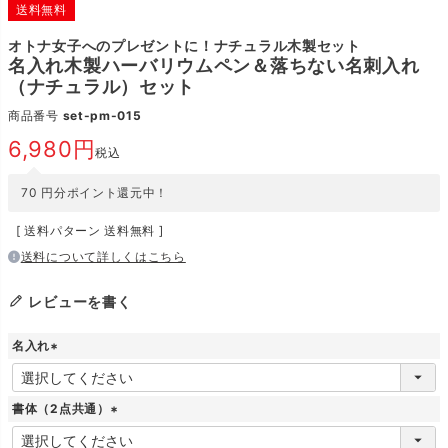
送料無料
オトナ女子へのプレゼントに！ナチュラル木製セット
名入れ木製ハーバリウムペン＆落ちない名刺入れ
（ナチュラル）セット
商品番号
set-pm-015
6,980
税込
70
円分ポイント還元中！
送料パターン
送料無料
送料について詳しくはこちら
レビューを書く
名入れ
(
必
須
書体（2点共通）
)
(