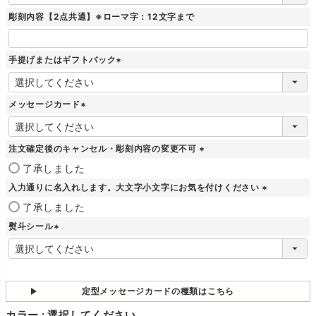
必
須
彫刻内容【2点共通】※ローマ字：12文字まで
)
手提げまたはギフトバック
(
必
須
メッセージカード
)
(
必
須
注文確定後のキャンセル・彫刻内容の変更不可
)
(
了承しました
必
入力通りに名入れします。大文字小文字にお気を付けください
須
)
(
了承しました
必
熨斗シール
須
)
(
必
須
)
定型メッセージカードの種類はこちら
カラー
選択してください