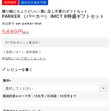
送料無料
最短当日発送可能
贈り物にちょうどいい♪買い足し不要のギフトセット
PARKER （パーカー） IMCT 8特盛ギフトセット
商品番号
set-parker-imct
5,680
税込
57
円分ポイント還元中！
送料パターン
送料無料
送料について詳しくはこちら
レビューを書く
書体
(
必
須
彫刻内容※ローマ字：15文字／日本語：10文字まで
)