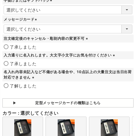
手提げまたはギフトバック
(
必
須
メッセージカード
)
(
必
須
注文確定後のキャンセル・彫刻内容の変更不可
)
(
了承しました
必
入力通りに名入れします。大文字小文字にお気を付けください
須
)
(
了承しました
必
名入れ内容未記入など不備がある場合や、10点以上の大量注文は当日出荷
須
対応できません
)
(
了解しました
必
須
)
定型メッセージカードの種類はこちら
カラー
選択してください