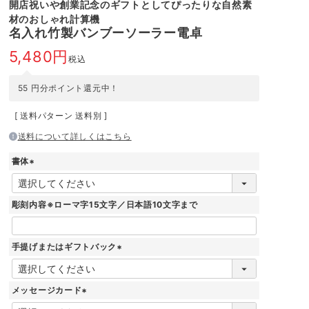
開店祝いや創業記念のギフトとしてぴったりな自然素
材のおしゃれ計算機
名入れ竹製バンブーソーラー電卓
5,480
税込
55
円分ポイント還元中！
送料パターン
送料別
送料について詳しくはこちら
書体
(
必
須
彫刻内容※ローマ字15文字／日本語10文字まで
)
手提げまたはギフトバック
(
必
須
メッセージカード
)
(