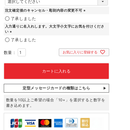
必
須
注文確定後のキャンセル・彫刻内容の変更不可
)
(
了承しました
必
入力通りに名入れします。大文字小文字にお気を付けくださ
須
い
)
(
了承しました
必
須
お気に入りに登録する
)
カートに入れる
定型メッセージカードの種類はこちら
数量を10以上ご希望の場合「10+」を選択すると数字を
書き込めます。