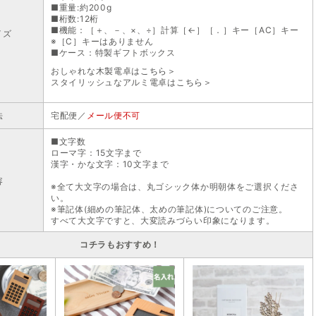
■重量:約200g
■桁数:12桁
■機能：［＋、－、×、÷］計算［←］［．］キー［AC］キー
イズ
※［C］キーはありません
■ケース：特製ギフトボックス
おしゃれな木製電卓は
こちら＞
スタイリッシュなアルミ電卓は
こちら＞
法
宅配便／
メール便不可
■文字数
ローマ字：15文字まで
漢字・かな文字：10文字まで
容
※全て大文字の場合は、丸ゴシック体か明朝体をご選択くださ
い。
※筆記体(細めの筆記体、太めの筆記体)についてのご注意。
すべて大文字ですと、大変読みづらい印象になります。
コチラもおすすめ！