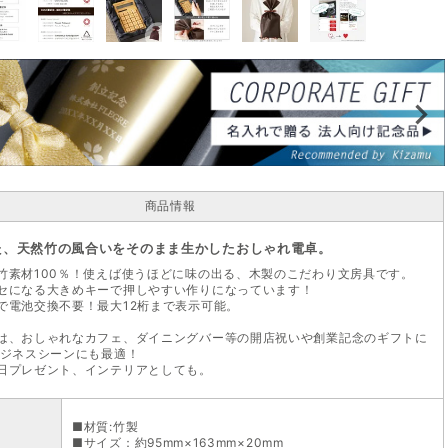
商品情報
た、天然竹の風合いをそのまま生かしたおしゃれ電卓。
竹素材100％！使えば使うほどに味の出る、木製のこだわり文房具です。
セになる大きめキーで押しやすい作りになっています！
で電池交換不要！最大12桁まで表示可能。
は、おしゃれなカフェ、ダイニングバー等の開店祝いや創業記念のギフトに
ビジネスシーンにも最適！
日プレゼント、インテリアとしても。
■材質:竹製
■サイズ：約95mm×163mm×20mm