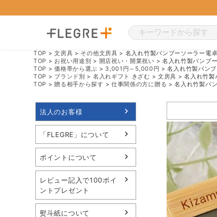
TOP
文房具
その他文房具
名入れ竹製バンブーソーラー電
TOP
お祝い用途別
開店祝い・開業祝い
名入れ竹製バンブ
TOP
価格帯から選ぶ
3,001円～5,000円
名入れ竹製バンブ
TOP
ブランド別
名入れギフト きざむ
文房具
名入れ竹製
TOP
贈る相手から探す
仕事関係の方に贈る
名入れ竹製バ
法人のお客様
「FLEGRE」について
ポイントについて
レビュー記入で100ポイ
ントプレゼント
熨斗紙について