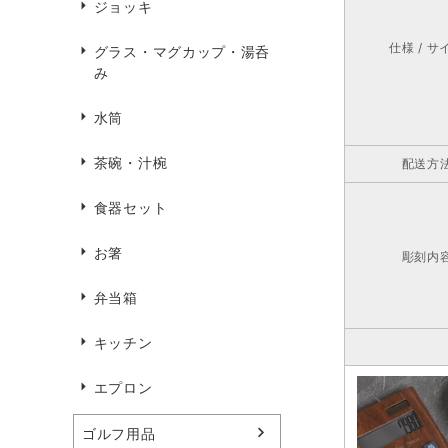
ジョッキ
仕様 / サ
グラス・マグカップ・湯呑
み
水筒
茶碗・汁椀
配送方
食器セット
お箸
彫刻内
弁当箱
キッチン
エプロン
ゴルフ用品