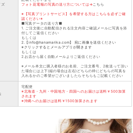
イズ
フォト花電報の写真の送り方については⇒
こちら
※【写真プリントサービス】を希望する方はこちらを必ずご確
認ください※
■写真データの送り方■
1. ご注文後に自動配信される注文内容ご確認メールに写真を添
付してご返信ください
もしくは
2.【info@hanamarika.com】 宛に画像を送信ください
※クリックするとメールアプリが開きます
もしくは
2.お店から届く自動メールよりご返信ください
※メール本文に購入者様のお名前、ご注文番号、2枚送って頂い
た場合には上下(縦の場合は左右)どちらの枠にどちらの写真を
入れるかのご希望がございましたらそちらもご記載ください
宅配便
※北海道・九州・中国地方・四国へのお届けは送料￥500加算
法
されます
※沖縄へのお届けは送料￥1500加算されます