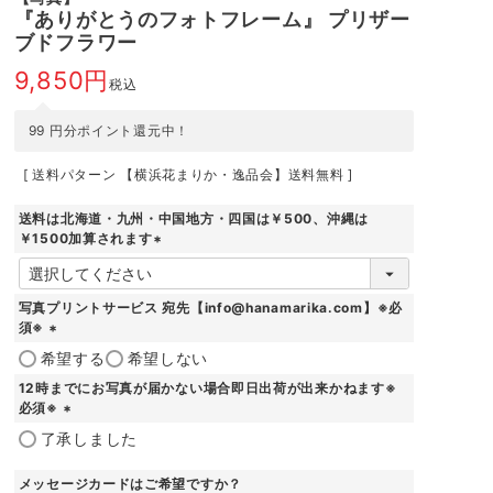
『ありがとうのフォトフレーム』 プリザー
ブドフラワー
9,850
税込
99
円分ポイント還元中！
送料パターン
【横浜花まりか・逸品会】送料無料
送料は北海道・九州・中国地方・四国は￥500、沖縄は
￥1500加算されます
(
必
須
写真プリントサービス 宛先【info@hanamarika.com】※必
)
須※
(
希望する
希望しない
必
12時までにお写真が届かない場合即日出荷が出来かねます※
須
必須※
)
(
了承しました
必
須
メッセージカードはご希望ですか？
)