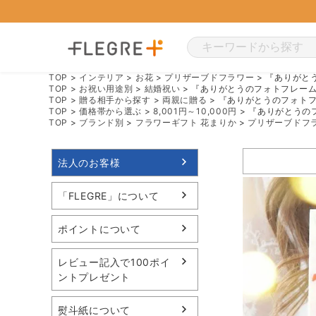
TOP
インテリア
お花
プリザーブドフラワー
『ありがと
TOP
お祝い用途別
結婚祝い
『ありがとうのフォトフレーム
TOP
贈る相手から探す
両親に贈る
『ありがとうのフォトフ
TOP
価格帯から選ぶ
8,001円～10,000円
『ありがとうの
TOP
ブランド別
フラワーギフト 花まりか
プリザーブドフ
法人のお客様
「FLEGRE」について
ポイントについて
レビュー記入で100ポイ
ントプレゼント
熨斗紙について