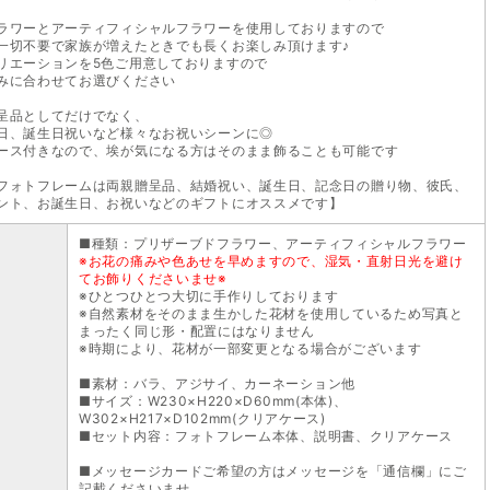
ラワーとアーティフィシャルフラワーを使用しておりますので
一切不要で家族が増えたときでも長くお楽しみ頂けます♪
リエーションを5色ご用意しておりますので
みに合わせてお選びください
呈品としてだけでなく、
日、誕生日祝いなど様々なお祝いシーンに◎
ース付きなので、埃が気になる方はそのまま飾ることも可能です
フォトフレームは両親贈呈品、結婚祝い、誕生日、記念日の贈り物、彼氏、
ント、お誕生日、お祝いなどのギフトにオススメです】
■種類：プリザーブドフラワー、アーティフィシャルフラワー
※お花の痛みや色あせを早めますので、湿気・直射日光を避け
てお飾りくださいませ※
※ひとつひとつ大切に手作りしております
※自然素材をそのまま生かした花材を使用しているため写真と
まったく同じ形・配置にはなりません
※時期により、花材が一部変更となる場合がございます
■素材：バラ、アジサイ、カーネーション他
■サイズ：W230×H220×D60mm(本体)、
W302×H217×D102mm(クリアケース)
■セット内容：フォトフレーム本体、説明書、クリアケース
■メッセージカードご希望の方はメッセージを「通信欄」にご
記載くださいませ