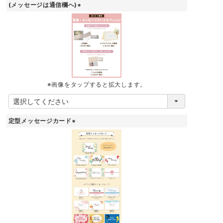
(メッセージは通信欄へ)
(
必
須
)
※画像をタップすると拡大します。
定型メッセージカード
(
必
須
)