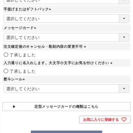
必
須
手提げまたはギフトバック
)
(
必
須
メッセージカード
)
(
必
須
注文確定後のキャンセル・彫刻内容の変更不可
)
(
了承しました
必
入力通りに名入れします。大文字小文字にお気を付けください
須
)
(
了承しました
必
熨斗シール
須
)
(
必
須
)
定型メッセージカードの種類はこちら
お気に入りに登録する