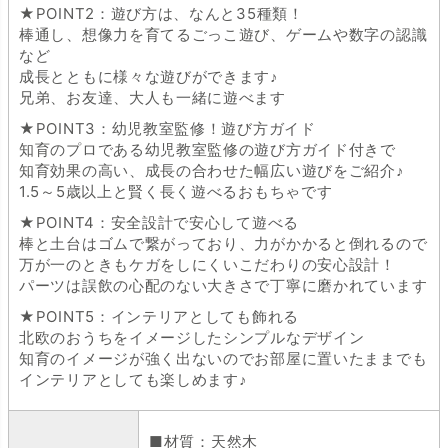
★POINT2：遊び方は、なんと35種類！
棒通し、想像力を育てるごっこ遊び、ゲームや数字の認識
など
成長とともに様々な遊びができます♪
兄弟、お友達、大人も一緒に遊べます
★POINT3：幼児教室監修！遊び方ガイド
知育のプロである幼児教室監修の遊び方ガイド付きで
知育効果の高い、成長の合わせた幅広い遊びをご紹介♪
1.5～5歳以上と賢く長く遊べるおもちゃです
★POINT4：安全設計で安心して遊べる
棒と土台はゴムで繋がっており、力がかかると倒れるので
万が一のときもケガをしにくいこだわりの安心設計！
パーツは誤飲の心配のない大きさで丁寧に磨かれています
★POINT5：インテリアとしても飾れる
北欧のおうちをイメージしたシンプルなデザイン
知育のイメージが強く出ないのでお部屋に置いたままでも
インテリアとしても楽しめます♪
■材質：天然木