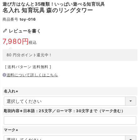
遊び方はなんと35種類！いっぱい遊べる知育玩具
名入れ 知育玩具 森のリングタワー
商品番号
toy-016
レビューを書く
7,980
税込
80
円分ポイント還元中！
送料パターン
送料無料
送料について詳しくはこちら
名入れ
(
必
須
彫刻内容※日本語：25文字／ローマ字：30文字まで（マーク含む）
)
マーク
(