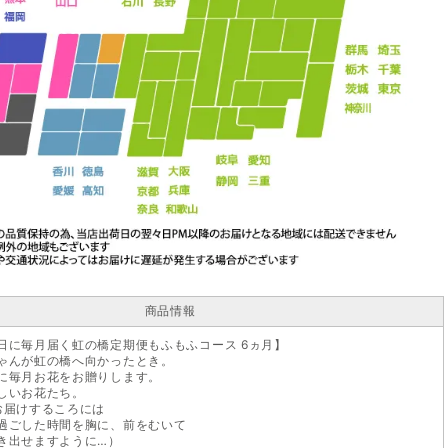
商品情報
日に毎月届く虹の橋定期便もふもふコース 6ヵ月】
ゃんが虹の橋へ向かったとき。
に毎月お花をお贈りします。
しいお花たち。
お届けするころには
過ごした時間を胸に、前をむいて
き出せますように…）