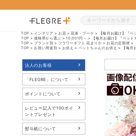
TOP
インテリア
お花
花束・ブーケ
【毎月お届け】『ペッ
TOP
価格帯から選ぶ
10,001円～
【毎月お届け】『ペットち
TOP
ブランド別
フラワーギフト 花まりか
お花の定期便
TOP
お祝い用途別
お供え
ペットちゃんのお供え
【毎月
法人のお客様
「FLEGRE」について
ポイントについて
レビュー記入で100ポイ
ントプレゼント
熨斗紙について