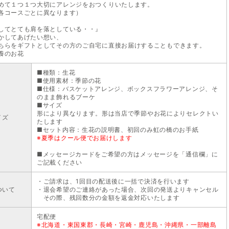
めて１つ１つ大切にアレンジをおつくりいたします。
各コースごとに異なります）
してとても肩を落としている・・』
かしてあげたい想い、
ちらをギフトとしてその方のご自宅に直接お届けすることもできます。
養のお花
■種類：生花
■使用素材：季節の花
■仕様：バスケットアレンジ、ボックスフラワーアレンジ、そ
のまま飾れるブーケ
■サイズ
形により異なります。形は当店で季節やお花によりセレクトい
イズ
たします
■セット内容：生花の説明書、初回のみ虹の橋のお手紙
※夏季はクール便でお届けします
■メッセージカードをご希望の方はメッセージを「通信欄」に
ご記載ください
・ご請求は、1回目の配送後に一括で決済を行います
ついて
・退会希望のご連絡があった場合、次回の発送よりキャンセル
その際、残回数分の金額を返金対応いたします
宅配便
※北海道・東国東郡・長崎・宮崎・鹿児島・沖縄県・一部離島