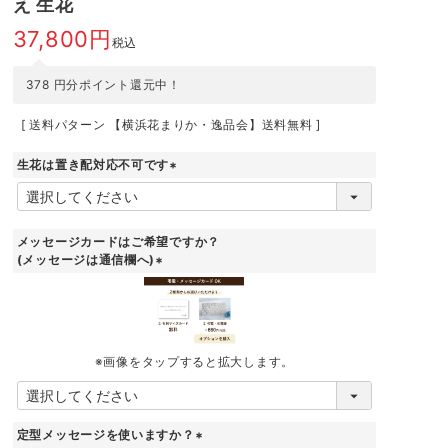
え 生花
37,800
税込
378
円分ポイント還元中！
送料パターン
【横浜花まりか・逸品会】送料無料
生花は置き配対応不可です
(
必
須
)
メッセージカードはご希望ですか？
(メッセージは通信欄へ)
(
必
須
)
※画像をタップすると拡大します。
定型メッセージを使いますか？