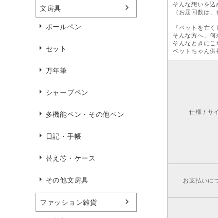
そんな想いを込
文房具
（お届回数は、
ボールペン
『ペットを亡く
そんな方へ、何
そんなときにこ
セット
ペットちゃん供
万年筆
シャープペン
仕様 / サ
多機能ペン・その他ペン
日記・手帳
替え芯・ケース
その他文房具
お支払いに
ファッション雑貨