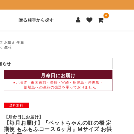
0
贈る相手から探す
 お供え 生花
え 生花
知らせ
月命日にお届け
※北海道・東国東郡・長崎・宮崎・鹿児島・沖縄県・
一部離島への生花の発送を承っておりません
送料無料
【月命日にお届け】
【毎月お届け】『ペットちゃんの虹の橋 定
期便 もふもふコース 6ヶ月』Mサイズ お供