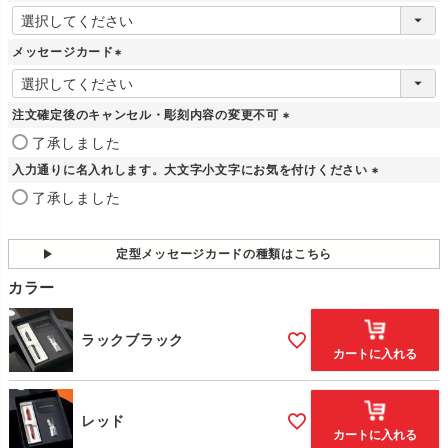
(
必
須
メッセージカード
)
(
必
須
注文確定後のキャンセル・彫刻内容の変更不可
)
(
了承しました
必
入力通りに名入れします。大文字小文字にお気を付けください
須
)
(
了承しました
必
須
)
定型メッセージカードの種類はこちら
カラー
ラックブラック
カートに入れる
レッド
カートに入れる