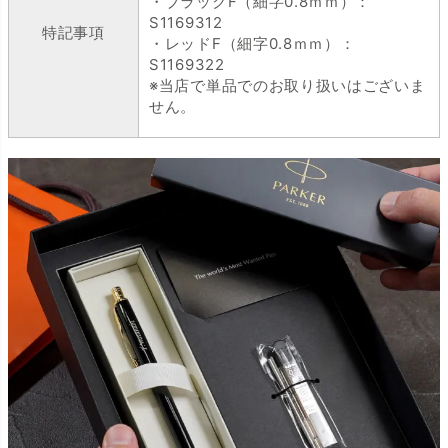
・ブラックF（細字0.8ｍｍ）：
S1169312
特記事項
・レッドF（細字0.8ｍｍ）：
S1169322
※当店で単品でのお取り扱いはございま
せん。