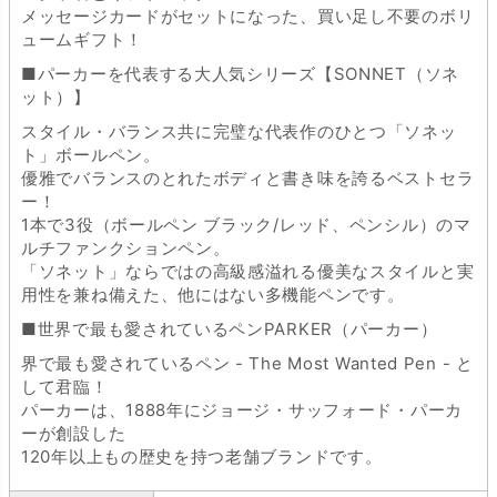
メッセージカードがセットになった、買い足し不要のボリ
ュームギフト！
■パーカーを代表する大人気シリーズ【SONNET（ソネ
ット）】
スタイル・バランス共に完璧な代表作のひとつ「ソネッ
ト」ボールペン。
優雅でバランスのとれたボディと書き味を誇るベストセラ
ー！
1本で3役（ボールペン ブラック/レッド、ペンシル）のマ
ルチファンクションペン。
「ソネット」ならではの高級感溢れる優美なスタイルと実
用性を兼ね備えた、他にはない多機能ペンです。
■世界で最も愛されているペンPARKER（パーカー）
界で最も愛されているペン - The Most Wanted Pen - と
して君臨！
パーカーは、1888年にジョージ・サッフォード・パーカ
ーが創設した
120年以上もの歴史を持つ老舗ブランドです。