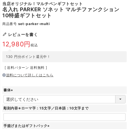
当店オリジナル！マルチペンギフトセット
名入れ PARKER ソネット マルチファンクション
10特盛ギフトセット
商品番号
set-parker-multi
レビューを書く
12,980
税込
130
円分ポイント還元中！
送料パターン
送料無料
送料について詳しくはこちら
書体
(
必
須
彫刻内容※ローマ字：15文字／日本語：10文字まで
)
手提げまたはギフトバック