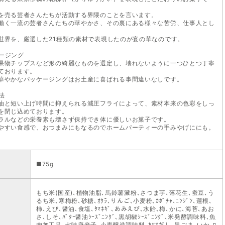
を売る芸者さんたちが活動する界隈のことを言います。
働く一流の芸者さんたちの華やかさ、その裏にある様々な苦労、仕事人とし
世界を、厳選した21種類の素材で表現したのが宴の華なのです。
ージング
果物チップスなど形の綺麗なものを選定し、壊れないように一つひとつ丁寧
ております。
華やかなパッケージングはお土産に喜ばれる事間違いなしです。
法
油と短い上げ時間に抑えられる減圧フライによって、素材本来の色彩をしっ
を閉じ込めております。
ラルなどの栄養素も壊さず保持でき体に優しいお菓子です。
やすい食感で、おつまみにもなるのでホームパーティーの手みやげににも。
■75g
もち米(国産)､植物油脂､馬鈴薯澱粉､さつま芋､落花生､蚕豆､う
るち米､寒梅粉､砂糖､ｵｸﾗ､りんご､小麦粉､ｶﾎﾞﾁｬ､ﾆﾝｼﾞﾝ､蓮根､
柿､えび､醤油､食塩､ﾀﾏﾈｷﾞ､あみえび､水飴､梅､かに､海苔､あお
さ､しそ､ﾊﾞﾀｰ醤油ｼｰｽﾞﾆﾝｸﾞ､黒胡椒ｼｰｽﾞﾆﾝｸﾞ､米発酵調味料､魚
肉加工品､七味唐辛子､小麦醸造調味料､ｶﾂｵだし､黒ごま､いか､ﾜ