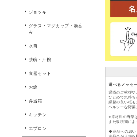
ジョッキ
グラス・マグカップ・湯呑
み
水筒
茶碗・汁椀
食器セット
選べるメッセー
お箸
退職のご挨拶や
ひとめで気持ち
弁当箱
縁起の良い桜モ
ヘルシーな野菜
キッチン
※原材料の野菜
また収穫期によ
エプロン
◆商品への思い
逸品会が店舗を