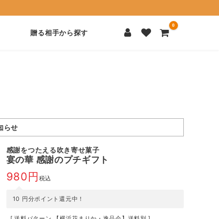
0
贈る相手から探す
知らせ
感謝をつたえる吹き寄せ菓子
宴の華 感謝のプチギフト
980
税込
10
円分ポイント還元中！
送料パターン
【横浜花まりか・逸品会】送料別