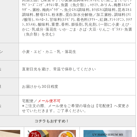
ｻﾋﾞｼｰｽﾞﾆﾝｸﾞ､ﾎｳﾚﾝ草､魚醤（魚介類）､ﾊﾁﾐﾂ､みりん､梅酢ｴｷｽﾊﾟ
ｳﾀﾞｰ､澱粉､梅肉ﾊﾟｳﾀﾞｰ､魚介ｴｷｽ調味料､ｶﾂｵｴｷｽ調味料､昆布ｴｷｽ
調味料､酵母ｴｷｽ､粉末酢､蛋白加水分解物／加工澱粉､調味料(ｱﾐ
ﾉ酸等)､ﾄﾚﾊﾛｰｽ､甘味料(ｽﾃﾋﾞｱ)､着色料(ｱﾅﾄｰ､紅麹､ｱﾝﾄｼｱﾆﾝ､ｸﾁﾅ
ｼ､ｶﾗﾒﾙ)､酸味料､重曹､香料､膨張剤､乳化剤､(一部に小麦･えび･
かに･乳成分･落花生･いか･ごま･さば･大豆･りんご･ｾﾞﾗﾁﾝ･魚醤
（魚介類）を含む)
ン
小麦・エビ・カニ・乳・落花生
法
直射日光を避け、常温で保存してください
限
お届けから30日程度
宅配便／
メール便不可
法
※ご注文の際、メール便をご希望の場合は【宅配便】へ変更さ
せていただきます。ご了承ください。
コチラもおすすめ！