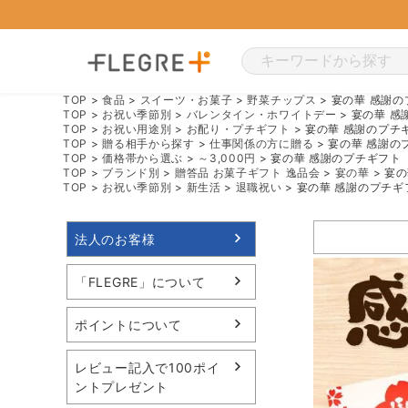
TOP
食品
スイーツ・お菓子
野菜チップス
宴の華 感謝の
TOP
お祝い季節別
バレンタイン・ホワイトデー
宴の華 感
TOP
お祝い用途別
お配り・プチギフト
宴の華 感謝のプチ
TOP
贈る相手から探す
仕事関係の方に贈る
宴の華 感謝の
TOP
価格帯から選ぶ
～3,000円
宴の華 感謝のプチギフト
TOP
ブランド別
贈答品 お菓子ギフト 逸品会
宴の華
宴の
TOP
お祝い季節別
新生活
退職祝い
宴の華 感謝のプチギ
法人のお客様
「FLEGRE」について
ポイントについて
レビュー記入で100ポイ
ントプレゼント