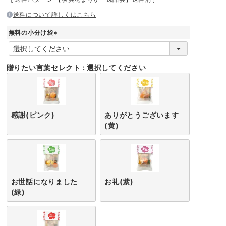
送料について詳しくはこちら
無料の小分け袋
(
必
須
贈りたい言葉セレクト
選択してください
)
感謝(ピンク)
ありがとうございます
(黄)
お世話になりました
お礼(紫)
(緑)