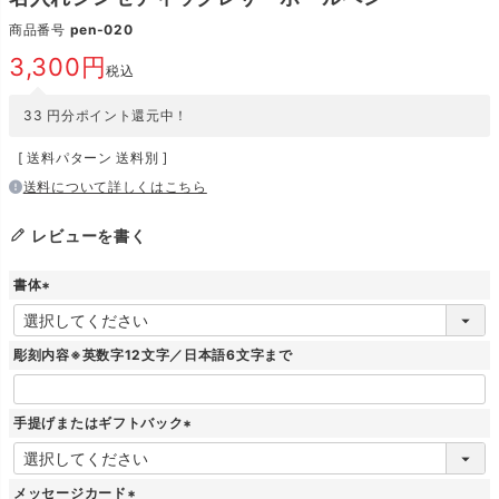
商品番号
pen-020
3,300
税込
33
円分ポイント還元中！
送料パターン
送料別
送料について詳しくはこちら
レビューを書く
書体
(
必
須
彫刻内容※英数字12文字／日本語6文字まで
)
手提げまたはギフトバック
(
必
須
メッセージカード