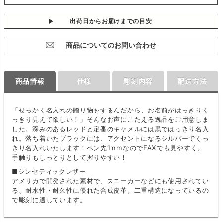
出荷日からお届けまでの目安
商品についてのお問い合わせ
商品情報
仕様
彫刻内容
配送方法
「せっかく名入れの贈り物をするんだから、お名前がはっきりく
っきり見えて欲しい！」そんなお声にこたえる逸品をご用意しま
した。深みのあるレッドと定番のキャメルには黒ではっきり名入
れ。落ち着いたブラックには、アクセントになるシルバーでくっ
きり名入れいたします！ペン先1mmなのでFAXでも見やすく、
手触りもしっとりとして握りやすい！
■シンセティックレザー
アメリカで開発された素材で、スニーカーなどにも使用されてい
る、耐水性・耐久性に優れた合成皮革。二重構造になっているの
で彫刻に適しています。