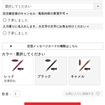
)
(
必
須
注文確定後のキャンセル・彫刻内容の変更不可
)
(
了承しました
必
入力通りに名入れします。大文字小文字にお気を付けください
須
)
(
了承しました
必
須
)
定型メッセージカードの種類はこちら
カラー
選択してください
レッド
ブラック
キャメル
在庫切れ
お気に入りに登録する