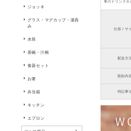
車のドリンクホ
ジョッキ
グラス・マグカップ・湯呑
み
仕様 / サ
水筒
茶碗・汁椀
配送方
食器セット
彫刻内
お箸
特記事
弁当箱
キッチン
エプロン