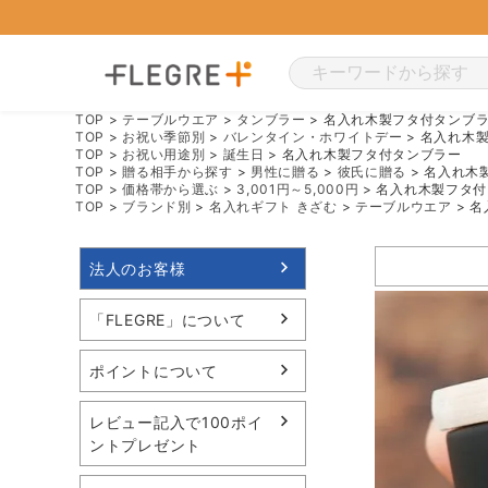
TOP
テーブルウエア
タンブラー
名入れ木製フタ付タンブ
TOP
お祝い季節別
バレンタイン・ホワイトデー
名入れ木
TOP
お祝い用途別
誕生日
名入れ木製フタ付タンブラー
TOP
贈る相手から探す
男性に贈る
彼氏に贈る
名入れ木
TOP
価格帯から選ぶ
3,001円～5,000円
名入れ木製フタ付
TOP
ブランド別
名入れギフト きざむ
テーブルウエア
名
法人のお客様
「FLEGRE」について
ポイントについて
レビュー記入で100ポイ
ントプレゼント