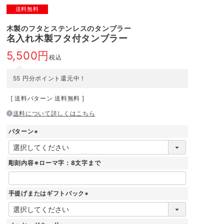
送料無料
木製のフタとステンレスのタンブラー
名入れ木製フタ付タンブラー
5,500
税込
55
円分ポイント還元中！
送料パターン
送料無料
送料について詳しくはこちら
パターン
(
必
須
彫刻内容※ローマ字：8文字まで
)
手提げまたはギフトバック
(
必
須