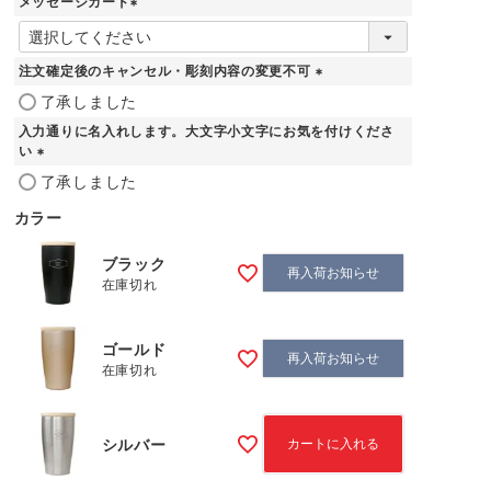
メッセージカード
)
(
必
須
注文確定後のキャンセル・彫刻内容の変更不可
)
(
了承しました
必
入力通りに名入れします。大文字小文字にお気を付けくださ
須
い
)
(
了承しました
必
須
カラー
)
ブラック
再入荷お知らせ
在庫切れ
ゴールド
再入荷お知らせ
在庫切れ
シルバー
カートに入れる