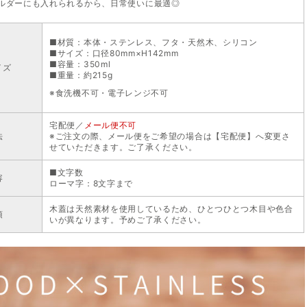
ルダーにも入れられるから、日常使いに最適◎
■材質：本体・ステンレス、フタ・天然木、シリコン
■サイズ：口径80mm×H142mm
■容量：350ml
イズ
■重量：約215g
※食洗機不可・電子レンジ不可
宅配便／
メール便不可
法
※ご注文の際、メール便をご希望の場合は【宅配便】へ変更さ
せていただきます。ご了承ください。
■文字数
容
ローマ字：8文字まで
木蓋は天然素材を使用しているため、ひとつひとつ木目や色合
項
いが異なります。予めご了承ください。