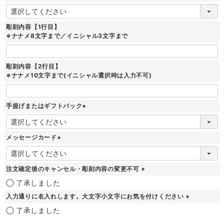
)
(
必
須
彫刻内容【1行目】
)
※ナナメ8文字まで／イニシャル3文字まで
彫刻内容【2行目】
※ナナメ10文字まで(イニシャル選択時は入力不可)
手提げまたはギフトバック
(
必
須
メッセージカード
)
(
必
須
注文確定後のキャンセル・彫刻内容の変更不可
)
(
了承しました
必
入力通りに名入れします。大文字小文字にお気を付けください
須
)
(
了承しました
必