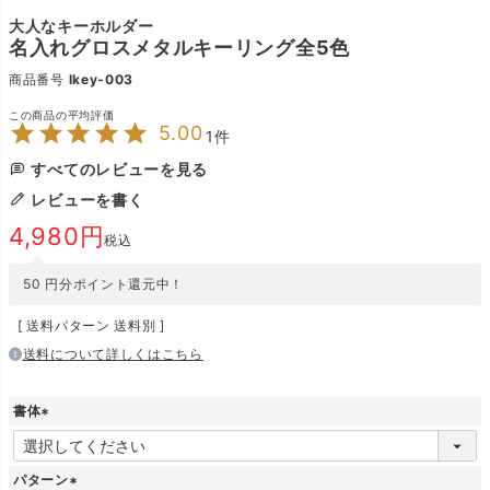
大人なキーホルダー
名入れグロスメタルキーリング全5色
商品番号
lkey-003
5.00
1
すべてのレビューを見る
レビューを書く
4,980
税込
50
円分ポイント還元中！
送料パターン
送料別
送料について詳しくはこちら
書体
(
必
須
パターン