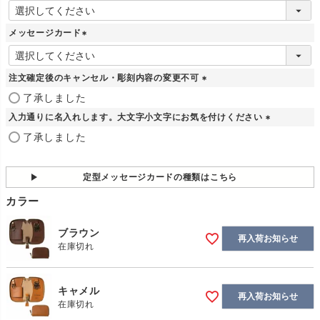
(
必
須
メッセージカード
)
(
必
須
注文確定後のキャンセル・彫刻内容の変更不可
)
(
了承しました
必
入力通りに名入れします。大文字小文字にお気を付けください
須
)
(
了承しました
必
須
)
定型メッセージカードの種類はこちら
カラー
ブラウン
再入荷お知らせ
在庫切れ
キャメル
再入荷お知らせ
在庫切れ