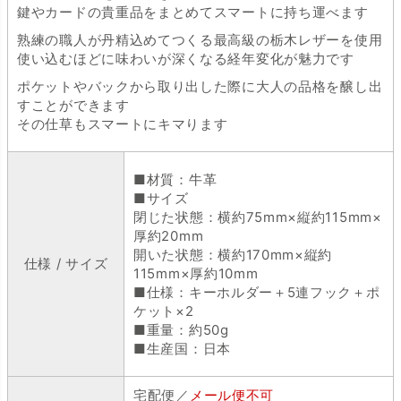
鍵やカードの貴重品をまとめてスマートに持ち運べます
熟練の職人が丹精込めてつくる最高級の栃木レザーを使用
使い込むほどに味わいが深くなる経年変化が魅力です
ポケットやバックから取り出した際に大人の品格を醸し出
すことができます
その仕草もスマートにキマります
■材質：牛革
■サイズ
閉じた状態：横約75mm×縦約115mm×
厚約20mm
開いた状態：横約170mm×縦約
仕様 / サイズ
115mm×厚約10mm
■仕様：キーホルダー＋5連フック＋ポ
ケット×2
■重量：約50g
■生産国：日本
宅配便／
メール便不可