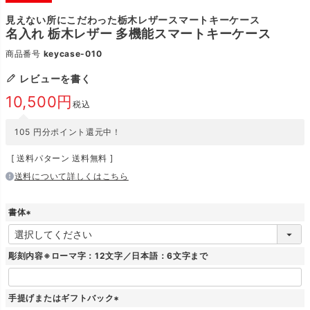
見えない所にこだわった栃木レザースマートキーケース
名入れ 栃木レザー 多機能スマートキーケース
商品番号
keycase-010
レビューを書く
10,500
税込
105
円分ポイント還元中！
送料パターン
送料無料
送料について詳しくはこちら
書体
(
必
須
彫刻内容※ローマ字：12文字／日本語：6文字まで
)
手提げまたはギフトバック