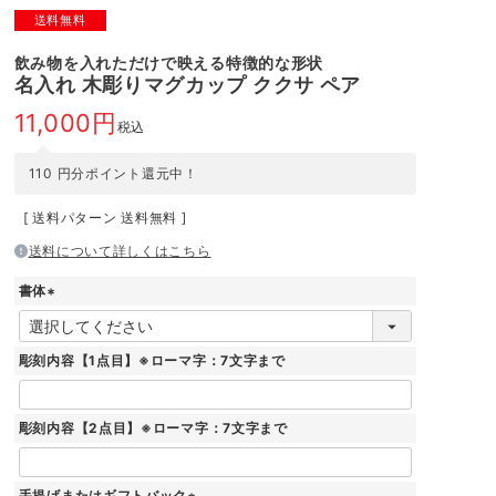
送料無料
飲み物を入れただけで映える特徴的な形状
名入れ 木彫りマグカップ ククサ ペア
11,000
税込
110
円分ポイント還元中！
送料パターン
送料無料
送料について詳しくはこちら
書体
(
必
須
彫刻内容【1点目】※ローマ字：7文字まで
)
彫刻内容【2点目】※ローマ字：7文字まで
手提げまたはギフトバック