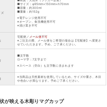
■材質：天然木（ラッカー塗装）
■サイズ：φ95mm×150mm×h70mm
■容量：約300ml
■重量：約152g
イズ
※電子レンジ使用不可
※オーブン、食洗機使用不可
※浸け置き不可
宅配便／
メール便不可
法
※ご注文の際、メール便をご希望の場合は【宅配便】へ変更さ
せていただきます。予め、ご了承ください。
■文字数
ローマ字：7文字まで
容
※スペース（空白）も文字数に含まれます
※当商品は天然素材を使用しているため、サイズや重さ、木目
項
や色合いが異なります。予めご了承ください。
状が映える木彫りマグカップ