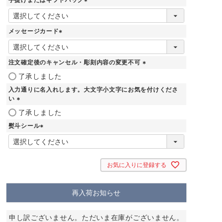
(
必
須
メッセージカード
)
(
必
須
注文確定後のキャンセル・彫刻内容の変更不可
)
(
了承しました
必
入力通りに名入れします。大文字小文字にお気を付けくださ
須
い
)
(
了承しました
必
熨斗シール
須
)
(
必
須
)
お気に入りに登録する
再入荷お知らせ
申し訳ございません。ただいま在庫がございません。